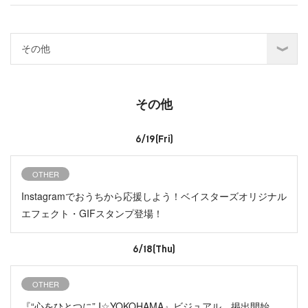
その他
6/19(Fri)
OTHER
Instagramでおうちから応援しよう！ベイスターズオリジナル
エフェクト・GIFスタンプ登場！
6/18(Thu)
OTHER
『“心をひとつに” I☆YOKOHAMA』ビジュアル 掲出開始