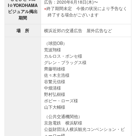
広告：2020年6月18日(木)〜
I☆YOKOHAMA
終了期間未定 今後の状況により予告なく
ビジュアル掲出
終了する場合がございます
期間
場 所
横浜近郊の交通広告 屋外広告など
（球団OB）
荒波翔様
カルロス・ポンセ様
グレン・ブラッグス様
齊藤明雄様
佐々木主浩様
谷繁元信様
中畑清様
野村弘樹様
ボビー・ローズ様
山下大輔様
（公共交通機関他）
京急電鉄 横浜駅様
公益財団法人横浜観光コンベンション・ビ
ューロー様