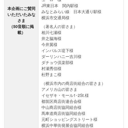
JR東日本 関内駅様
本企画にご賛同
みなとみらい線 日本大通り駅様
いただいたみな
横浜市交通局様
さま
（50音順に掲
（著名人の皆さま）
載）
相川七瀬様
井之脇海様
今井翼様
インパルス堤下様
ダーリンハニー吉川様
ダチョウ倶楽部様
村瀬秀信様
杜野まこ様
（横浜市内の商店街組合の皆さま）
アメリカ山の皆さま
イセザキ・モール1･2St.様
都筑区商店街連合会様
中山商店街協同組合様
馬車道商店街協同組合様
元町ショッピングストリート様
横浜中華街発展会協同組合様