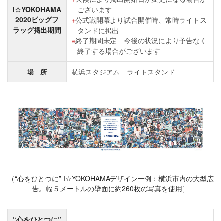
I☆YOKOHAMA
ございます
2020ビッグフ
公式戦開幕より試合開催時、常時ライトス
ラッグ掲出期間
タンドに掲出
終了期間未定 今後の状況により予告なく
終了する場合がございます
場 所
横浜スタジアム ライトスタンド
（“心をひとつに” I☆YOKOHAMAデザイン一例：横浜市内の⼤型広
告。幅５メートルの壁⾯に約260枚の写真を使用）
“心をひとつに”