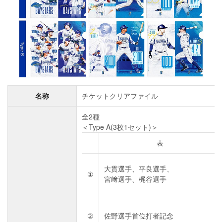
名称
チケットクリアファイル
全2種
＜Type A(3枚1セット)＞
表
大貫選手、平良選手、
①
宮﨑選手、梶谷選手
②
佐野選手首位打者記念