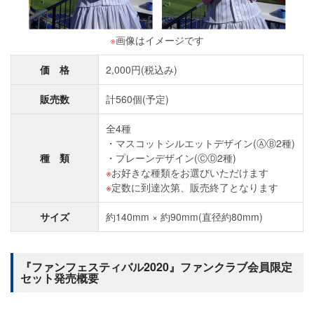
※
画像はイメージです
価 格
2,000円(税込み)
販売数
計560個(予定)
全4種
マスコットシルエットデザイン(ⒶⒷ2種)
種 類
プレーンデザイン(ⒸⒹ2種)
お好きな種類をお選びいただけます
定数に到達次第、販売終了となります
サイズ
約140mm × 約90mm(直径約80mm)
『ファンフェスティバル2020』ファンクラブ会員限定
セット発売概要