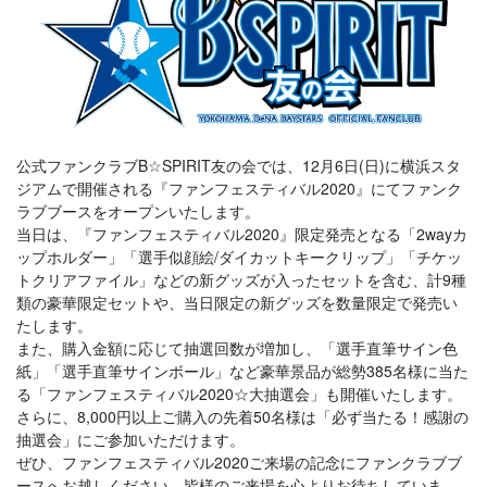
公式ファンクラブB☆SPIRIT友の会では、12月6日(日)に横浜スタ
ジアムで開催される『ファンフェスティバル2020』にてファンク
ラブブースをオープンいたします。
当日は、『ファンフェスティバル2020』限定発売となる「2wayカ
ップホルダー」「選手似顔絵/ダイカットキークリップ」「チケッ
トクリアファイル」などの新グッズが入ったセットを含む、計9種
類の豪華限定セットや、当日限定の新グッズを数量限定で発売い
たします。
また、購入金額に応じて抽選回数が増加し、「選手直筆サイン色
紙」「選手直筆サインボール」など豪華景品が総勢385名様に当た
る「ファンフェスティバル2020☆大抽選会」も開催いたします。
さらに、8,000円以上ご購入の先着50名様は「必ず当たる！感謝の
抽選会」にご参加いただけます。
ぜひ、ファンフェスティバル2020ご来場の記念にファンクラブブ
ースへお越しください。皆様のご来場を心よりお待ちしていま