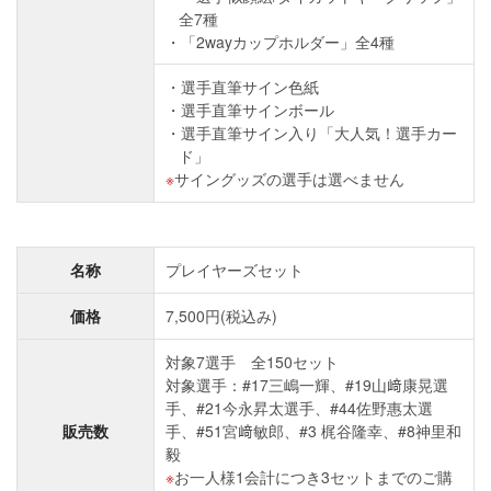
全7種
「2wayカップホルダー」全4種
選手直筆サイン色紙
選手直筆サインボール
選手直筆サイン入り「大人気！選手カー
ド」
サイングッズの選手は選べません
名称
プレイヤーズセット
価格
7,500円(税込み)
対象7選手 全150セット
対象選手：#17三嶋一輝、#19山﨑康晃選
手、#21今永昇太選手、#44佐野惠太選
販売数
手、#51宮﨑敏郎、#3 梶谷隆幸、#8神里和
毅
お一人様1会計につき3セットまでのご購