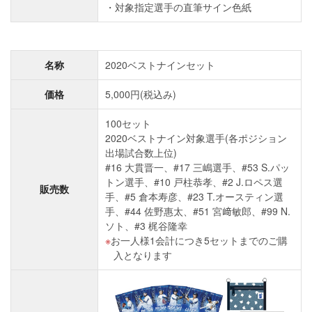
対象指定選手の直筆サイン色紙
名称
2020ベストナインセット
価格
5,000円(税込み)
100セット
2020ベストナイン対象選手(各ポジション
出場試合数上位)
#16 大貫晋一、#17 三嶋選手、#53 S.パッ
トン選手、#10 戸柱恭孝、#2 J.ロペス選
販売数
手、#5 倉本寿彦、#23 T.オースティン選
手、#44 佐野惠太、#51 宮﨑敏郎、#99 N.
ソト、#3 梶谷隆幸
お一人様1会計につき5セットまでのご購
入となります