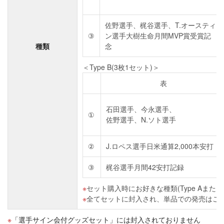
佐野選手、梶谷選手、T.オースティ
③
ン選手大樹生命月間MVP賞受賞記
種類
念
＜Type B(3枚1セット)＞
表
石田選手、今永選手、
①
佐野選手、N.ソト選手
②
J.ロペス選手日米通算2,000本安打
③
梶谷選手月間42安打記録
セット購入時にお好きな種類(Type Aまたは
全てセットに封入され、単品での発売はご
「選手サイン会付グッズセット」には封入されておりません