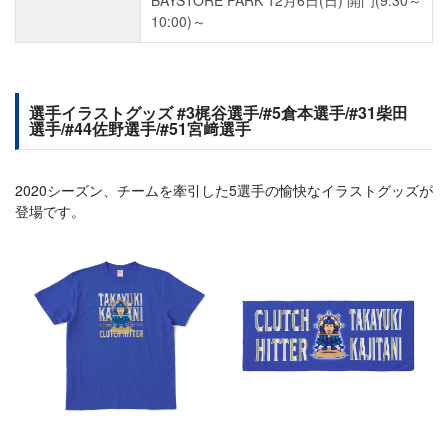
BAYSTORE PARK 12月6日(日) 開門(9:30～
10:00)～
選手イラストグッズ #3梶谷選手/#5倉本選手/#31柴田
選手/#44佐野選手/#51宮﨑選手
2020シーズン、チームを牽引した5選手の愉快なイラストグッズが
登場です。