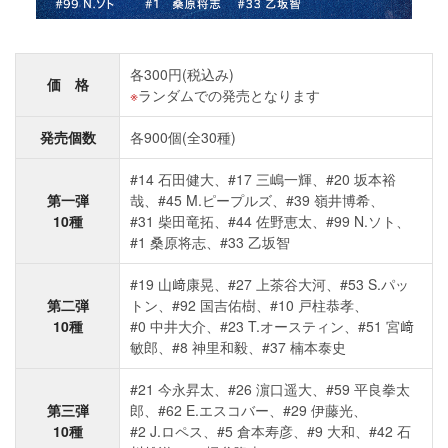
各300円(税込み)
価 格
ランダムでの発売となります
発売個数
各900個(全30種)
#14 石田健大、#17 三嶋一輝、#20 坂本裕
第一弾
哉、#45 M.ピープルズ、#39 嶺井博希、
10種
#31 柴田竜拓、#44 佐野恵太、#99 N.ソト、
#1 桑原将志、#33 乙坂智
#19 山﨑康晃、#27 上茶谷大河、#53 S.パッ
第二弾
トン、#92 国吉佑樹、#10 戸柱恭孝、
10種
#0 中井大介、#23 T.オースティン、#51 宮﨑
敏郎、#8 神里和毅、#37 楠本泰史
#21 今永昇太、#26 濵口遥大、#59 平良拳太
第三弾
郎、#62 E.エスコバー、#29 伊藤光、
10種
#2 J.ロペス、#5 倉本寿彦、#9 大和、#42 石