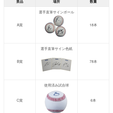
景品
場所
数量
選手直筆サインボール
A賞
18本
選手直筆サイン色紙
B賞
78本
使用済み試合球
C賞
6本