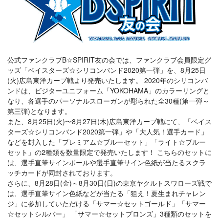
公式ファンクラブB☆SPIRIT友の会では、ファンクラブ会員限定グ
ッズ「ベイスターズ☆シリコンバンド2020第一弾」を、8月25日
(火)広島東洋カープ戦より発売いたします。 2020年のシリコンバ
ンドは、ビジターユニフォーム「YOKOHAMA」のカラーリングと
なり、各選手のパーソナルスローガンが彫られた全30種(第一弾～
第三弾)となります。
また、8月25日(火)〜8月27日(木)広島東洋カープ戦にて、「ベイス
ターズ☆シリコンバンド2020第一弾」や「大人気！選手カード」
などを封入した「プレミアム☆ブルーセット」「ライト☆ブルー
セット」の2種類を数量限定で発売いたします！ こちらのセットに
は、選手直筆サインボールや選手直筆サイン色紙が当たるスクラ
ッチカードが同封されております。
さらに、8月28日(金)～8月30日(日)の東京ヤクルトスワローズ戦で
は、選手直筆サイン色紙などが当たる「狙え！夏生まれチャレン
ジ」に参加していただける「サマー☆セットゴールド」「サマー
☆セットシルバー」 「サマー☆セットブロンズ」3種類のセットを