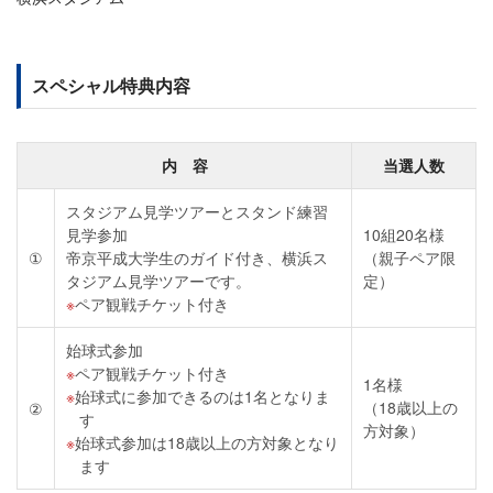
スペシャル特典内容
内 容
当選人数
スタジアム見学ツアーとスタンド練習
見学参加
10組20名様
①
帝京平成大学生のガイド付き、横浜ス
（親子ペア限
タジアム見学ツアーです。
定）
ペア観戦チケット付き
始球式参加
ペア観戦チケット付き
1名様
始球式に参加できるのは1名となりま
（18歳以上の
②
す
方対象）
始球式参加は18歳以上の方対象となり
ます