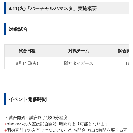
8/11(火)「バーチャルハマスタ」実施概要
対象試合
試合日程
対戦チーム
試合開
8月11日(火)
阪神タイガース
18:
イベント開催時間
試合開始～試合終了後30分程度
clusterへの入室は試合開始1時間前より可能となります
開始直前での入室できないといったお問合せには時間を要する可