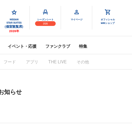
NISSAN
シーズンシート
マイページ
オフィシャル
STAR SUITES
webショップ
2026
(個室観覧席)
2026年
イベント・応援
ファンクラブ
特集
フード
アプリ
THE LIVE
その他
のお知らせ