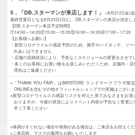
5．「DB.スターマンが来店します！」
※
8月21日(金)
最終営業日となる8月23日(日)に、DB.スターマンの来店が決定し
【DB.スターマン来店予定時間】
①14:00～14:20②15:00～15:20③16:00～16:20④17:00～17:20
【お客様へお願い】
新型コロナウイルス感染予防のため、握手やハイタッチ、ツー
れあいはできません
店舗の混雑状況により、予告なくスケジュールの変更をさせて
多くのお客様にお買い物をお楽しみいただくため、店舗内・店
滞在はご遠慮ください
「THANK YOU FAIR」はBAYSTORE ランドマークプラザ限
ONLINEを含むその他オフィシャルショップでの実施はござい
新型コロナウイルスの感染リスクを抑えた形でみなさまをお迎
おりますが、今後の状況によりイベント内容が予告なく変更に
卒ご了承ください
体調がすぐれない場合や発熱がある場合は、ご来店をお控えくだ
ご来店時、マスクの着用をお願いいたします