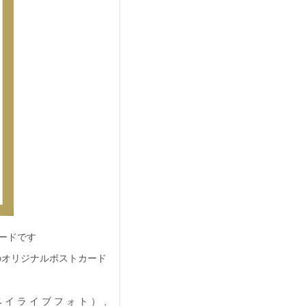
カードです
定のオリジナルポストカード
O（ベイライブフォト）、