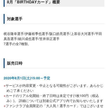
8月「BIRTHDAYカード」概要
対象選手
梶谷隆幸選手/伊藤裕季也選手/阪口皓亮選手/上茶谷大河選手/平田
真吾選手/細川成也選手/笠井崇正選手
7選手の全7種類。
販売日時
2020年8月1日(土)15:00～予定
サービスが内容変更・中止となる可能性がございます。あらかじ
めご了承ください
カードのリアル化開始・終了日時は未定です(1枚100円（税込
み）)。 詳細については別途公式アプリ内でお知らせいたします
ファンクラブ会員限定の「大人気！選手カード」ではございませ