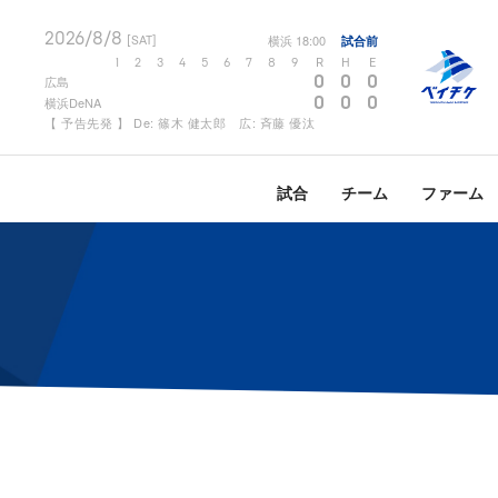
2026/8/8
横浜
18:00
試合前
[SAT]
1
2
3
4
5
6
7
8
9
R
H
E
0
0
0
広島
0
0
0
横浜DeNA
【 予告先発 】 De: 篠木 健太郎 広: 斉藤 優汰
試合
チーム
ファーム