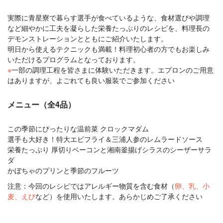
実際に青星寮で暮らす選手が食べているような、食材選びや調理
など細やかに工夫を凝らした栄養たっぷりのレシピを、料理長の
デモンストレーションとともにご紹介いたします。
明日から使えるテクニックも満載！料理初心者の方でもお楽しみ
いただけるプログラムとなっております。
※
一部の調理工程を皆さまに体験いただきます。エプロンのご用意
はありますが、よごれても良い服装でご参加ください
メニュー（全4品）
この季節にぴったりな温前菜 クロックマダム
選手も大好き！特大エビフライ＆三浦人参のレムラードソース
栄養たっぷり 厚切りベーコンと湘南釜揚げシラスのシーザーサラ
ダ
かぼちゃのプリンと季節のフルーツ
注意：今回のレシピではアレルギー物質を含む食材（
卵、乳、小
麦、えび
など）を使用いたします。あらかじめご了承ください