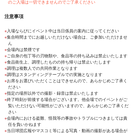
のご入場は一切できませんのでご了承ください
注意事項
入場ならびにイベント中は当日係員の案内に従ってください
集合時間までにお越しいただけない場合は、ご参加いただけませ
ん
会場内は禁煙です
ご自身の包丁等の刃物類や、食品等の持ち込みは禁止いたします
食品衛生上、調理したものの持ち帰りは禁止いたします
調理は複数人での共同作業となります
調理はスタンディングテーブルでの実施となります
お席をお選びいただくことはできせんので、あらかじめご了承く
ださい
指定の場所以外での撮影・録音は禁止いたします
終了時刻が前後する場合がございます。他会場でのイベントがご
覧いただけない可能性がございますので、あらかじめご了承くだ
さい
会場内における盗難、怪我等の事故やトラブルにつきましては責
任を負いかねます
当日球団広報やマスコミ等による写真・動画の撮影がある場合が