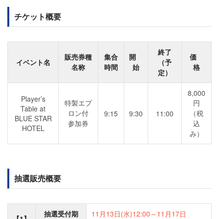
チケット概要
終了
販売券種
集合
開
価
イベント名
（予
名称
時間
始
格
定）
8,000
Player’s
特製エプ
円
Table at
ロン付
（税
9:15
9:30
11:00
BLUE STAR
参加券
込
HOTEL
み）
抽選販売概要
抽選受付期
11月13日(水)12:00～11月17日
【1】