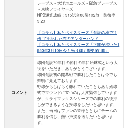
レーブス～大洋ホエールズ～阪急ブレーブス
～東映フライヤーズ
NPB通算成績：315試合88勝102敗 防御率
3.23
【コラム】私とベイスターズ「創設の地で“1
歩目”を記した右のアンダーハンド」
【コラム】私とベイスターズ「下関が沸いた1
950年3月10日今も光り輝く歴史的1勝」
球団創設70年目の節目の年に始球式という大
役をいただき、ありがとうございます。
球団創設初の開幕戦で勝利したことは今でも
鮮明に覚えております。
野球からしばらく離れていたこともあり始球
コメント
式でマウンドに立つのは大変緊張しています
が、クライマックスシリーズでの勝利の後押
しができるような投球をしたいと思います。
また、当日はファンの皆様とともにチームの
勝利を信じ、熱い声援を送りたいと思いま
す。