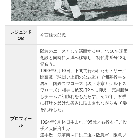
レジェンド
今西錬太郎氏
OB
阪急のエースとして活躍する中、1950年球団
創設と同時に大洋へ移籍し、初代背番号18を
背負う。
1950年3月10日、下関で行われたセ・リーグ
開幕戦（球団史上初の公式戦）で開幕投手を
務め、国鉄スワローズ（現・東京ヤクルトス
ワローズ）相手に被安打2本に抑え、完封勝利
しチームに初勝利をもたらす。その年、右手
に打球を受けた痛みに悩まされながらも10勝
を記録した。
プロフィー
1924年9月14日生まれ／95歳／右投右打／投
ル
手／大阪府出身
選手歴：浪華商～日鉄二瀬～阪急軍、阪急ブ