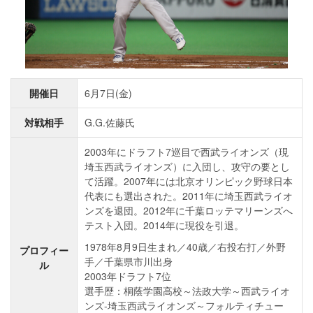
開催日
6月7日(金)
対戦相手
G.G.佐藤氏
2003年にドラフト7巡目で西武ライオンズ（現
埼玉西武ライオンズ）に入団し、攻守の要とし
て活躍。2007年には北京オリンピック野球日本
代表にも選出された。2011年に埼玉西武ライオ
ンズを退団。2012年に千葉ロッテマリーンズへ
テスト入団。2014年に現役を引退。
1978年8月9日生まれ／40歳／右投右打／外野
プロフィー
手／千葉県市川出身
ル
2003年ドラフト7位
選手歴：桐蔭学園高校～法政大学～西武ライオ
ンズ-埼玉西武ライオンズ～フォルティチュー