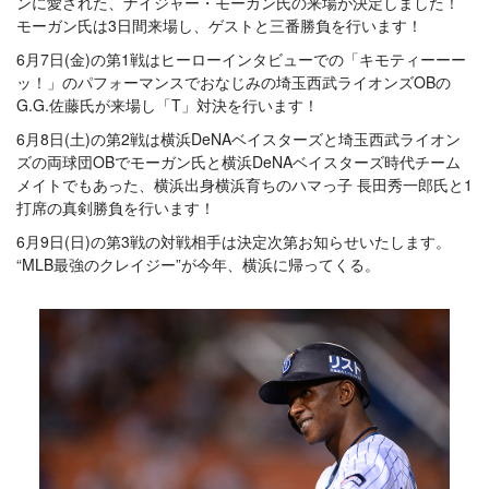
ンに愛された、ナイジャー・モーガン氏の来場が決定しました！
モーガン氏は3日間来場し、ゲストと三番勝負を行います！
6月7日(金)の第1戦はヒーローインタビューでの「キモティーーー
ッ！」のパフォーマンスでおなじみの埼玉西武ライオンズOBの
G.G.佐藤氏が来場し「T」対決を行います！
6月8日(土)の第2戦は横浜DeNAベイスターズと埼玉西武ライオン
ズの両球団OBでモーガン氏と横浜DeNAベイスターズ時代チーム
メイトでもあった、横浜出身横浜育ちのハマっ子 長田秀一郎氏と1
打席の真剣勝負を行います！
6月9日(日)の第3戦の対戦相手は決定次第お知らせいたします。
“MLB最強のクレイジー”が今年、横浜に帰ってくる。