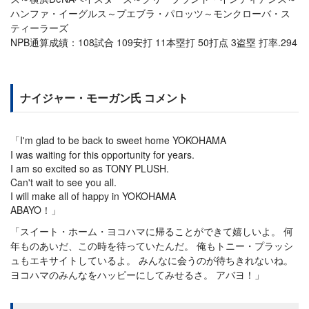
ハンファ・イーグルス～プエブラ・パロッツ～モンクローバ・ス
ティーラーズ
NPB通算成績：108試合 109安打 11本塁打 50打点 3盗塁 打率.294
ナイジャー・モーガン氏 コメント
「I'm glad to be back to sweet home YOKOHAMA
I was waiting for this opportunity for years.
I am so excited so as TONY PLUSH.
Can't wait to see you all.
I will make all of happy in YOKOHAMA
ABAYO！」
「スイート・ホーム・ヨコハマに帰ることができて嬉しいよ。 何
年ものあいだ、この時を待っていたんだ。 俺もトニー・プラッシ
ュもエキサイトしているよ。 みんなに会うのが待ちきれないね。
ヨコハマのみんなをハッピーにしてみせるさ。 アバヨ！」