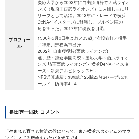
慶応大学から2002年に自由獲得枠で西武ライオ
ンズ（現埼玉西武ライオンズ）に入団し主にリ
リーフとして活躍。2013年にトレードで横浜
DeNAベイスターズに移籍し、ブルペン陣の一
角を担った。2017年に現役を引退。
1980年5月6日生まれ／39歳／右投右打／投手
プロフィー
／神奈川県横浜市出身
ル
2002年 自由獲得枠(西武ライオンズ)
選手歴：鎌倉学園高校～慶応大学～西武ライオ
ンズ-埼玉西武ライオンズ～横浜DeNAベイスタ
ーズ～新潟アルビレックスBC
NPB通算成績：389試合25勝25敗2セーブ85ホ
ールド 防御率4.14
長田秀一郎氏 コメント
「生まれも育ちも横浜の僕にとって、また横浜スタジアムのマウ
ンドに立てる機会をいただき光栄です。