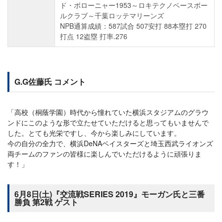
ド・ボローニャー1953～ロキテクノベースボー
ルクラブ～千葉ロッテマリーンズ
NPB通算成績：587試合 507安打 88本塁打 270
打点 12盗塁 打率.276
G.G佐藤氏 コメント
「高校（桐蔭学園）時代から憧れていた横浜スタジアムのグラウ
ンドにこのような形で立たせていただけると思ってもいませんで
した。とても光栄ですし、今から楽しみにしています。
今の自分の全力で、横浜DeNAベイスターズと埼玉西武ライオンズ
両チームのファンの皆様に楽しんでいただけるように頑張りま
す！」
6月8日(土)『交流戦SERIES 2019』モーガン氏と三番
勝負 第2戦 ゲスト