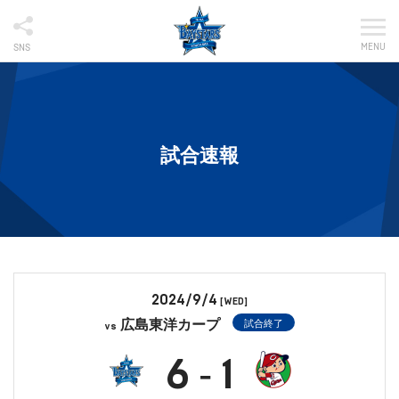
MENU
SNS
試合速報
2024/9/4
[WED]
広島東洋カープ
試合終了
vs
6
1
-