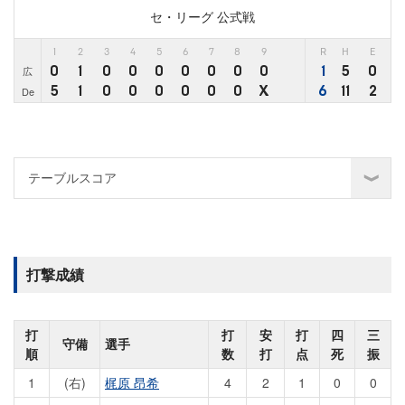
セ・リーグ 公式戦
1
2
3
4
5
6
7
8
9
R
H
E
0
1
0
0
0
0
0
0
0
1
5
0
広
5
1
0
0
0
0
0
0
X
6
11
2
De
打撃成績
打
打
安
打
四
三
守備
選手
順
数
打
点
死
振
1
(右)
梶原 昂希
4
2
1
0
0