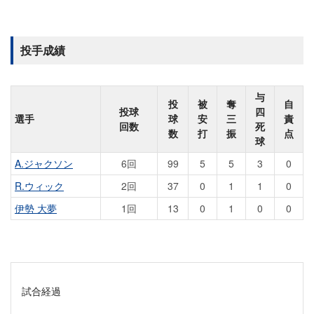
投手成績
与
投
被
奪
自
投球
四
選手
球
安
三
責
回数
死
数
打
振
点
球
A.ジャクソン
6回
99
5
5
3
0
R.ウィック
2回
37
0
1
1
0
伊勢 大夢
1回
13
0
1
0
0
試合経過