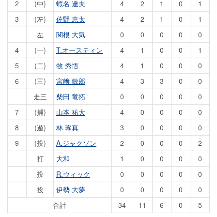
2
(中)
蝦名 達夫
4
2
1
0
1
3
(左)
佐野 恵太
4
2
1
0
1
左
関根 大気
0
0
0
0
0
4
(一)
T.オースティン
4
1
0
0
1
5
(二)
牧 秀悟
4
1
0
0
0
6
(三)
宮﨑 敏郎
4
3
3
0
0
走三
柴田 竜拓
0
0
0
0
0
7
(捕)
山本 祐大
4
0
0
0
0
8
(遊)
林 琢真
3
0
0
0
0
9
(投)
A.ジャクソン
2
0
0
0
2
打
大和
1
0
0
0
0
投
R.ウィック
0
0
0
0
0
投
伊勢 大夢
0
0
0
0
0
合計
34
11
6
0
5