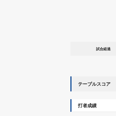
試合経過
テーブルスコア
打者成績