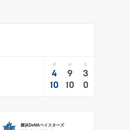
R
H
E
4
9
3
10
10
0
横浜DeNAベイスターズ