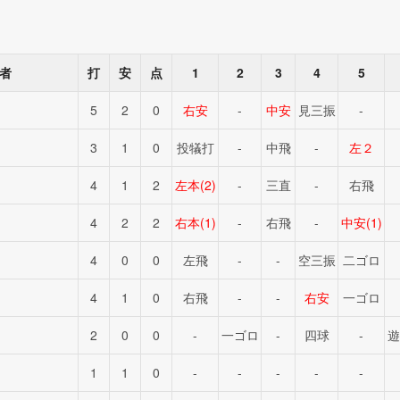
者
打
安
点
1
2
3
4
5
5
2
0
右安
-
中安
見三振
-
3
1
0
投犠打
-
中飛
-
左２
4
1
2
左本(2)
-
三直
-
右飛
4
2
2
右本(1)
-
右飛
-
中安(1)
4
0
0
左飛
-
-
空三振
二ゴロ
4
1
0
右飛
-
-
右安
一ゴロ
2
0
0
-
一ゴロ
-
四球
-
遊
1
1
0
-
-
-
-
-