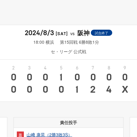
阪神
2024/8/3
vs
試合終了
[SAT]
18:00 横浜
第15回戦 6勝8敗1分
セ・リーグ 公式戦
2
3
4
5
6
7
8
9
3
0
0
0
1
0
0
0
0
3
0
0
0
0
1
2
4
X
責任投手
山﨑 康晃（2勝3敗3S）
勝