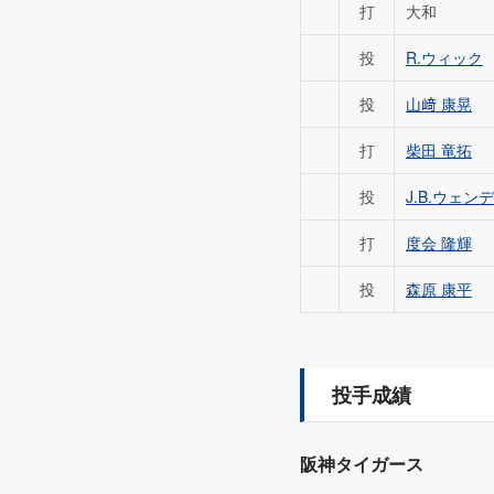
打
大和
投
R.ウィック
投
山﨑 康晃
打
柴田 竜拓
投
J.B.ウェン
打
度会 隆輝
投
森原 康平
投手成績
阪神タイガース