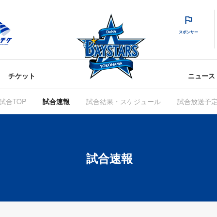
スポンサー
チケット
ニュース
試合TOP
試合速報
試合結果・スケジュール
試合放送予
試合速報