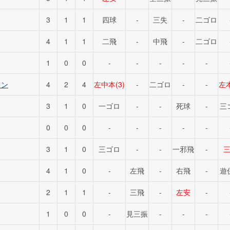
3
1
1
四球
-
三失
-
二ゴロ
4
1
1
二飛
-
中飛
-
二ゴロ
1
0
0
-
-
-
-
-
ィン
4
2
4
左中本(3)
-
二ゴロ
-
-
左本
3
1
0
一ゴロ
-
-
死球
-
三
0
0
0
-
-
-
-
-
3
1
0
三ゴロ
-
-
一邪飛
-
4
1
0
-
左飛
-
右飛
-
遊
2
1
1
-
三飛
-
左安
-
1
0
0
-
見三振
-
-
-