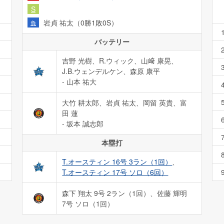
S
岩貞 祐太（0勝1敗0S）
負
バッテリー
吉野 光樹、R.ウィック、山﨑 康晃、
J.B.ウェンデルケン、森原 康平
- 山本 祐大
大竹 耕太郎、岩貞 祐太、岡留 英貴、富
田 蓮
- 坂本 誠志郎
本塁打
T.オースティン 16号 3ラン（1回）
、
T.オースティン 17号 ソロ（6回）
森下 翔太 9号 2ラン（1回）
、
佐藤 輝明
7号 ソロ（1回）