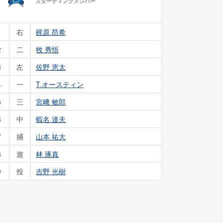
スターティングメンバー
1
右
梶原 昂希
2
二
牧 秀悟
3
左
佐野 恵太
4
一
T.オースティン
5
三
宮﨑 敏郎
6
中
蝦名 達夫
7
捕
山本 祐大
8
遊
林 琢真
9
投
吉野 光樹