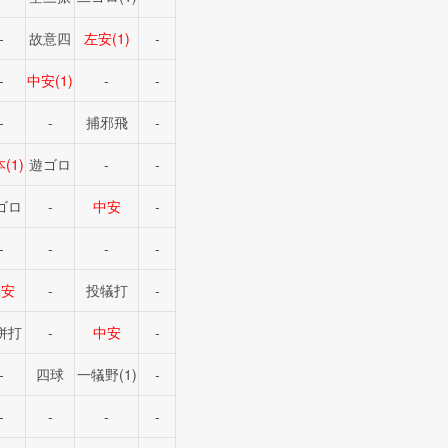
-
故意四
左安(1)
-
-
中安(1)
-
-
-
-
捕邪飛
-
(1)
遊ゴロ
-
-
ゴロ
-
中安
-
-
-
-
-
三安
-
投犠打
-
併打
-
中安
-
-
四球
一犠野(1)
-
-
-
-
-