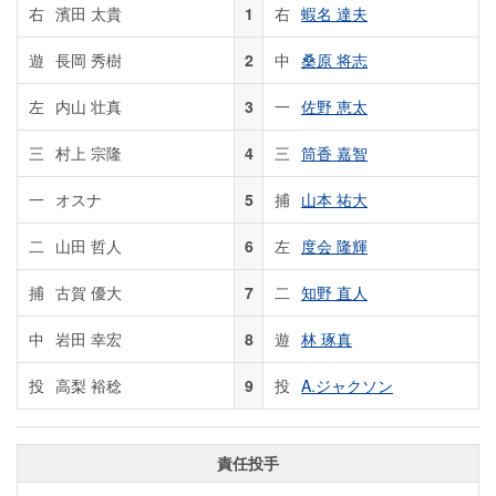
右
濱田 太貴
1
右
蝦名 達夫
遊
長岡 秀樹
2
中
桑原 将志
左
内山 壮真
3
一
佐野 恵太
三
村上 宗隆
4
三
筒香 嘉智
一
オスナ
5
捕
山本 祐大
二
山田 哲人
6
左
度会 隆輝
捕
古賀 優大
7
二
知野 直人
中
岩田 幸宏
8
遊
林 琢真
投
高梨 裕稔
9
投
A.ジャクソン
責任投手