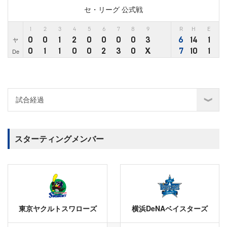
セ・リーグ 公式戦
1
2
3
4
5
6
7
8
9
R
H
E
0
0
1
2
0
0
0
0
3
6
14
1
ヤ
0
1
1
0
0
2
3
0
X
7
10
1
De
スターティングメンバー
東京ヤクルトスワローズ
横浜DeNAベイスターズ