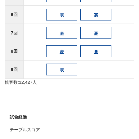
6回
表
裏
7回
表
裏
8回
表
裏
9回
表
観客数:32,427人
試合経過
テーブルスコア