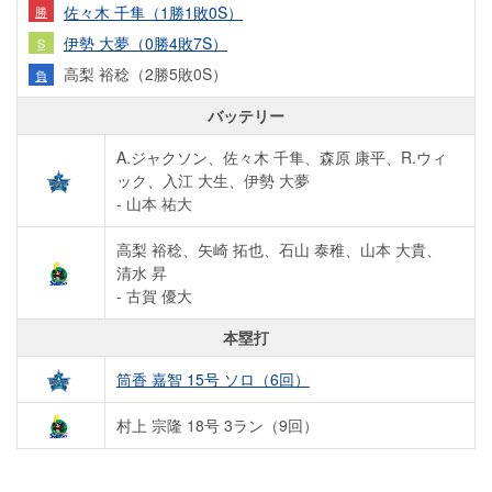
佐々木 千隼（1勝1敗0S）
勝
伊勢 大夢（0勝4敗7S）
S
高梨 裕稔（2勝5敗0S）
負
バッテリー
A.ジャクソン、佐々木 千隼、森原 康平、R.ウィ
ック、入江 大生、伊勢 大夢
- 山本 祐大
高梨 裕稔、矢崎 拓也、石山 泰稚、山本 大貴、
清水 昇
- 古賀 優大
本塁打
筒香 嘉智 15号 ソロ（6回）
村上 宗隆 18号 3ラン（9回）