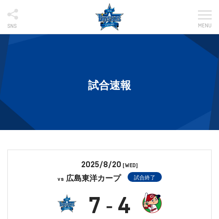
MENU
SNS
試合速報
2025/8/20
[WED]
広島東洋カープ
試合終了
vs
7
4
-