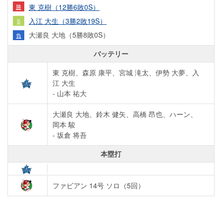
東 克樹（12勝6敗0S）
勝
入江 大生（3勝2敗19S）
S
大瀬良 大地（5勝8敗0S）
負
バッテリー
東 克樹、森原 康平、宮城 滝太、伊勢 大夢、入
江 大生
- 山本 祐大
大瀬良 大地、鈴木 健矢、高橋 昂也、ハーン、
岡本 駿
- 坂倉 将吾
本塁打
ファビアン 14号 ソロ（5回）