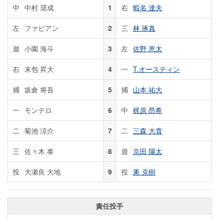
中
中村 奨成
1
右
蝦名 達夫
左
ファビアン
2
三
林 琢真
遊
小園 海斗
3
左
佐野 恵太
右
末包 昇大
4
一
T.オースティン
捕
坂倉 将吾
5
捕
山本 祐大
一
モンテロ
6
中
梶原 昂希
二
菊池 涼介
7
二
三森 大貴
三
佐々木 泰
8
遊
京田 陽太
投
大瀬良 大地
9
投
東 克樹
責任投手