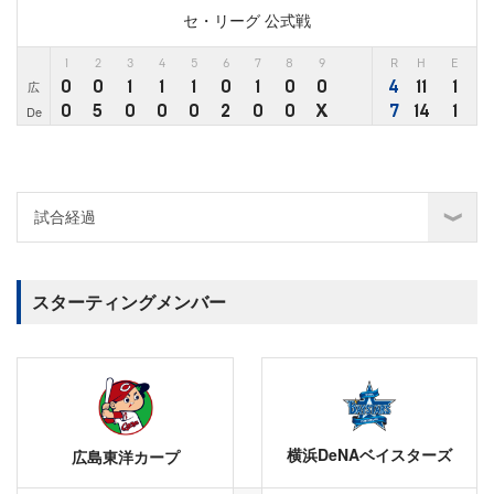
セ・リーグ 公式戦
1
2
3
4
5
6
7
8
9
R
H
E
0
0
1
1
1
0
1
0
0
4
11
1
広
0
5
0
0
0
2
0
0
X
7
14
1
De
スターティングメンバー
横浜DeNAベイスターズ
広島東洋カープ