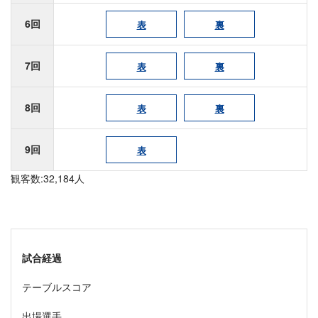
6回
表
裏
7回
表
裏
8回
表
裏
9回
表
観客数:32,184人
試合経過
テーブルスコア
出場選手