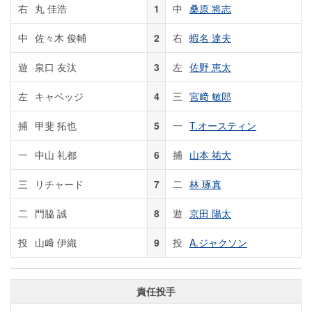
右
丸 佳浩
1
中
桑原 将志
中
佐々木 俊輔
2
右
蝦名 達夫
遊
泉口 友汰
3
左
佐野 恵太
左
キャベッジ
4
三
宮﨑 敏郎
捕
甲斐 拓也
5
一
T.オースティン
一
中山 礼都
6
捕
山本 祐大
三
リチャード
7
二
林 琢真
二
門脇 誠
8
遊
京田 陽太
投
山﨑 伊織
9
投
A.ジャクソン
責任投手