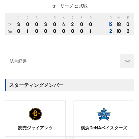
セ・リーグ 公式戦
1
2
3
4
5
6
7
8
9
R
H
E
3
0
0
3
0
4
2
0
0
12
18
0
巨
0
1
0
0
0
0
0
0
1
2
10
2
De
スターティングメンバー
読売ジャイアンツ
横浜DeNAベイスターズ