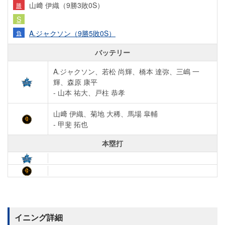
山﨑 伊織（9勝3敗0S）
勝
S
A.ジャクソン（9勝5敗0S）
負
バッテリー
A.ジャクソン、若松 尚輝、橋本 達弥、三嶋 一
輝、森原 康平
- 山本 祐大、戸柱 恭孝
山﨑 伊織、菊地 大稀、馬場 皐輔
- 甲斐 拓也
本塁打
イニング詳細