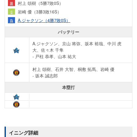
村上 頌樹（5勝7敗0S）
勝
岩崎 優（3勝3敗16S）
S
A.ジャクソン（4勝7敗0S）
負
バッテリー
A.ジャクソン、京山 将弥、坂本 裕哉、中川 虎
大、佐々木 千隼
- 戸柱 恭孝、山本 祐大
村上 頌樹、石井 大智、桐敷 拓馬、岩崎 優
- 坂本 誠志郎
本塁打
イニング詳細