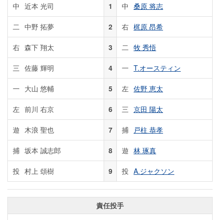
中
近本 光司
1
中
桑原 将志
二
中野 拓夢
2
右
梶原 昂希
右
森下 翔太
3
二
牧 秀悟
三
佐藤 輝明
4
一
T.オースティン
一
大山 悠輔
5
左
佐野 恵太
左
前川 右京
6
三
京田 陽太
遊
木浪 聖也
7
捕
戸柱 恭孝
捕
坂本 誠志郎
8
遊
林 琢真
投
村上 頌樹
9
投
A.ジャクソン
責任投手