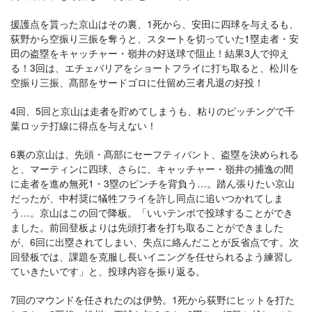
援護点を貰った京山はその裏、1死から、安田に四球を与えるも、
荻野から空振り三振を奪うと、スタートを切っていた1塁走者・安
田の盗塁をキャッチャー・嶺井の好送球で阻止！結果3人で抑え
る！3回は、エチェバリアをショートフライに打ち取ると、松川を
空振り三振、髙部をサードゴロに仕留め三者凡退の好投！
4回、5回と京山は走者を貯めてしまうも、粘りのピッチングで千
葉ロッテ打線に得点を与えない！
6裏の京山は、先頭・髙部にセーフティバント、盗塁を決められる
と、マーティンに四球、さらに、キャッチャー・嶺井の捕逸の間
に走者を進め無死1・3塁のピンチを背負う…。踏ん張りたい京山
だったが、中村奨に犠牲フライを許し同点に追いつかれてしま
う…。京山はこの回で降板。「いいテンポで投球することができ
ました。前回登板よりは先頭打者を打ち取ることができました
が、6回に出塁されてしまい、失点に絡んだことが反省点です。次
回登板では、課題を克服し長いイニングを任せられるよう練習し
ていきたいです」と、投球内容を振り返る。
7回のマウンドを任されたのは伊勢。1死から荻野にヒットを打た