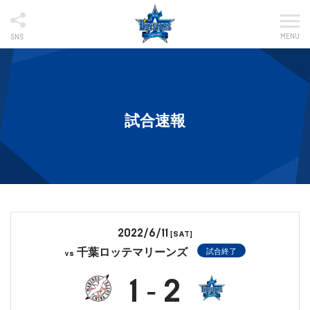
MENU
SNS
試合速報
2022/6/11
[SAT]
千葉ロッテマリーンズ
試合終了
vs
1
2
-