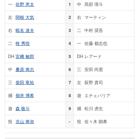
一
佐野 恵太
1
中
髙部 瑛斗
左
関根 大気
2
右
マーティン
右
蝦名 達夫
3
二
中村 奨吾
二
牧 秀悟
4
一
佐藤 都志也
DH
宮﨑 敏郎
5
DH
レアード
中
桑原 将志
6
三
安田 尚憲
三
柴田 竜拓
7
左
荻野 貴司
捕
嶺井 博希
8
遊
エチェバリア
遊
森 敬斗
9
捕
松川 虎生
投
京山 将弥
-
投
佐々木 朗希