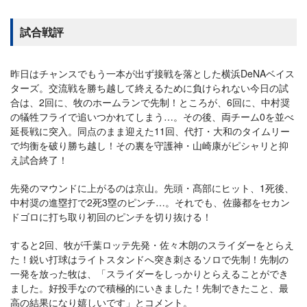
試合戦評
昨日はチャンスでもう一本が出ず接戦を落とした横浜DeNAベイス
ターズ。交流戦を勝ち越して終えるために負けられない今日の試
合は、2回に、牧のホームランで先制！ところが、6回に、中村奨
の犠牲フライで追いつかれてしまう…。その後、両チーム0を並べ
延長戦に突入。同点のまま迎えた11回、代打・大和のタイムリー
で均衡を破り勝ち越し！その裏を守護神・山崎康がピシャリと抑
え試合終了！
先発のマウンドに上がるのは京山。先頭・髙部にヒット、1死後、
中村奨の進塁打で2死3塁のピンチ…。それでも、佐藤都をセカン
ドゴロに打ち取り初回のピンチを切り抜ける！
すると2回、牧が千葉ロッテ先発・佐々木朗のスライダーをとらえ
た！鋭い打球はライトスタンドへ突き刺さるソロで先制！先制の
一発を放った牧は、「スライダーをしっかりとらえることができ
ました。好投手なので積極的にいきました！先制できたこと、最
高の結果になり嬉しいです」とコメント。