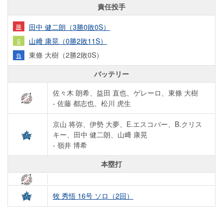
責任投手
田中 健二朗（3勝0敗0S）
勝
山﨑 康晃（0勝2敗11S）
S
東條 大樹（2勝2敗0S）
負
バッテリー
佐々木 朗希、益田 直也、ゲレーロ、東條 大樹
- 佐藤 都志也、松川 虎生
京山 将弥、伊勢 大夢、E.エスコバー、B.クリス
キー、田中 健二朗、山﨑 康晃
- 嶺井 博希
本塁打
牧 秀悟 16号 ソロ（2回）