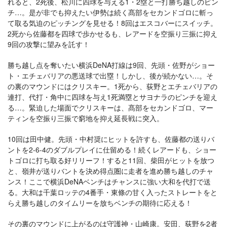
れると、2死後、松川に四球を与える1・2塁と一打勝ち越しのピン
チ…。是が非でも抑えたい伊勢は続く髙部をセカンドゴロに斬っ
て取る気迫のピッチングを見せる！8回はエスコバーにスイッチ。
2死から佐藤都を四球で歩かせるも、レアードを空振り三振に抑え
9回の攻撃に望みを託す！
勝ち越し点を奪いたい横浜DeNA打線は9回、先頭・佐野がショー
ト・エチェバリアの悪送球で出塁！しかし、後が続かない…。そ
の裏のマウンドにはクリスキー。1死から、荻野とエチェバリアの
連打、代打・角中に四球を与え1死満塁とサヨナラのピンチを迎え
る…。緊迫した場面でクリスキーは、髙部をセカンドゴロ、マー
ティンを空振り三振で窮地を抑え延長戦に突入。
10回は田中健。先頭・中村奨にヒットを許すも、佐藤都の送りバ
ントを2-6-4のダブルプレイに仕留める！続くレアードも、ショー
トゴロに打ち取る好リリーフ！すると11回、柴田がヒットを放つ
と、嶺井が送りバントを決め得点圏に走者を進め勝ち越しのチャ
ンス！ここで横浜DeNAベンチはチャンスに強い大和を代打で送
る。大和は千葉ロッテの4番手・東條の甘く入ったストレートをと
らえ勝ち越しのタイムリーを放ちベンチの期待に応える！
その裏のマウンドに上がるのは守護神・山崎康。安田、荻野を2者