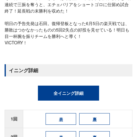
連続で三振を奪うと、エチェバリアをショートゴロに仕留め試合
終了！延長戦の末勝利を収めた！
明日の予告先発は石田。復帰登板となった6月5日の楽天戦では、
勝敗はつかなかったものの5回2失点の好投を見せている！明日も
目一杯腕を振りチームを勝利へと導く！
VICTORY！
イニング詳細
全イニング詳細
1回
表
裏
2回