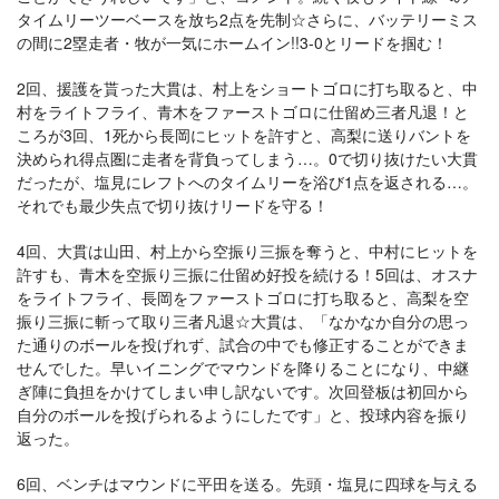
タイムリーツーベースを放ち2点を先制☆さらに、バッテリーミス
の間に2塁走者・牧が一気にホームイン!!3-0とリードを掴む！
2回、援護を貰った大貫は、村上をショートゴロに打ち取ると、中
村をライトフライ、青木をファーストゴロに仕留め三者凡退！と
ころが3回、1死から長岡にヒットを許すと、高梨に送りバントを
決められ得点圏に走者を背負ってしまう…。0で切り抜けたい大貫
だったが、塩見にレフトへのタイムリーを浴び1点を返される…。
それでも最少失点で切り抜けリードを守る！
4回、大貫は山田、村上から空振り三振を奪うと、中村にヒットを
許すも、青木を空振り三振に仕留め好投を続ける！5回は、オスナ
をライトフライ、長岡をファーストゴロに打ち取ると、高梨を空
振り三振に斬って取り三者凡退☆大貫は、「なかなか自分の思っ
た通りのボールを投げれず、試合の中でも修正することができま
せんでした。早いイニングでマウンドを降りることになり、中継
ぎ陣に負担をかけてしまい申し訳ないです。次回登板は初回から
自分のボールを投げられるようにしたです」と、投球内容を振り
返った。
6回、ベンチはマウンドに平田を送る。先頭・塩見に四球を与える