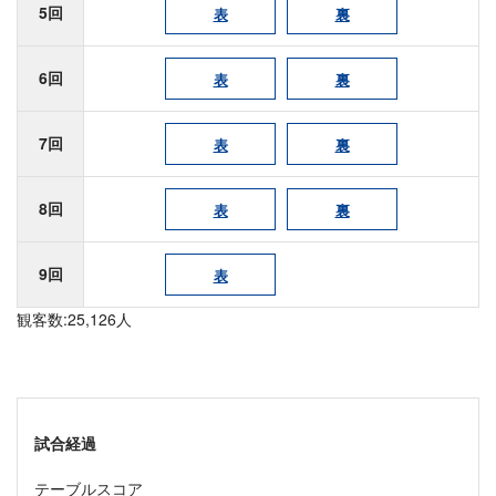
5回
表
裏
6回
表
裏
7回
表
裏
8回
表
裏
9回
表
観客数:25,126人
試合経過
テーブルスコア