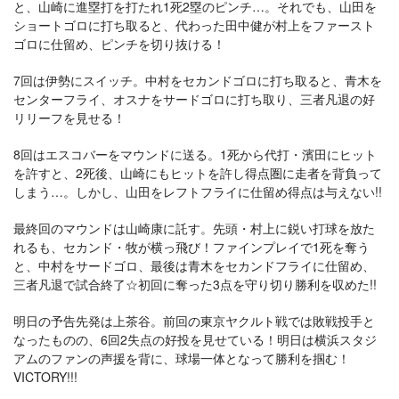
と、山崎に進塁打を打たれ1死2塁のピンチ…。それでも、山田を
ショートゴロに打ち取ると、代わった田中健が村上をファースト
ゴロに仕留め、ピンチを切り抜ける！
7回は伊勢にスイッチ。中村をセカンドゴロに打ち取ると、青木を
センターフライ、オスナをサードゴロに打ち取り、三者凡退の好
リリーフを見せる！
8回はエスコバーをマウンドに送る。1死から代打・濱田にヒット
を許すと、2死後、山崎にもヒットを許し得点圏に走者を背負って
しまう…。しかし、山田をレフトフライに仕留め得点は与えない!!
最終回のマウンドは山崎康に託す。先頭・村上に鋭い打球を放た
れるも、セカンド・牧が横っ飛び！ファインプレイで1死を奪う
と、中村をサードゴロ、最後は青木をセカンドフライに仕留め、
三者凡退で試合終了☆初回に奪った3点を守り切り勝利を収めた!!
明日の予告先発は上茶谷。前回の東京ヤクルト戦では敗戦投手と
なったものの、6回2失点の好投を見せている！明日は横浜スタジ
アムのファンの声援を背に、球場一体となって勝利を掴む！
VICTORY!!!