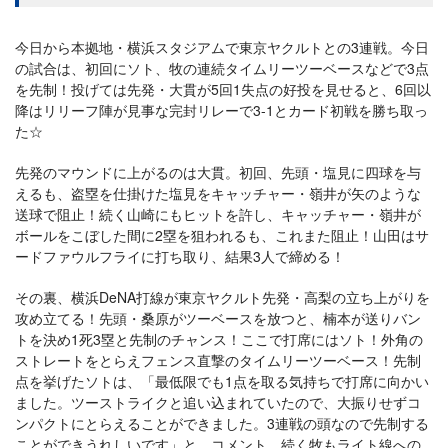
今日から本拠地・横浜スタジアムで東京ヤクルトとの3連戦。今日
の試合は、初回にソト、牧の連続タイムリーツーベースなどで3点
を先制！投げては先発・大貫が5回1失点の好投を見せると、6回以
降はリリーフ陣が見事な完封リレーで3-1とカード初戦を勝ち取っ
た☆
先発のマウンドに上がるのは大貫。初回、先頭・塩見に四球を与
えるも、盗塁を仕掛けた塩見をキャッチャー・嶺井が矢のような
送球で阻止！続く山崎にもヒットを許し、キャッチャー・嶺井が
ボールをこぼした間に2塁を狙われるも、これまた阻止！山田はサ
ードファウルフライに打ち取り、結果3人で締める！
その裏、横浜DeNA打線が東京ヤクルト先発・高梨の立ち上がりを
攻め立てる！先頭・桑原がツーベースを放つと、楠本が送りバン
トを決め1死3塁と先制のチャンス！ここで打席にはソト！外角の
ストレートをとらえフェンス直撃のタイムリーツーベース！先制
点を挙げたソトは、「最低限でも1点を取る気持ちで打席に向かい
ました。ツーストライクと追い込まれていたので、大振りせずコ
ンパクトにとらえることができました。3連戦の頭なので先制する
ことができうれしいです」と、コメント。続く牧もライト線への