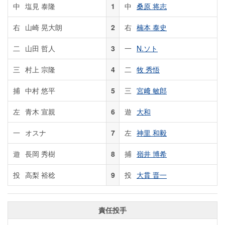
中
塩見 泰隆
1
中
桑原 将志
右
山崎 晃大朗
2
右
楠本 泰史
二
山田 哲人
3
一
N.ソト
三
村上 宗隆
4
二
牧 秀悟
捕
中村 悠平
5
三
宮﨑 敏郎
左
青木 宣親
6
遊
大和
一
オスナ
7
左
神里 和毅
遊
長岡 秀樹
8
捕
嶺井 博希
投
高梨 裕稔
9
投
大貫 晋一
責任投手