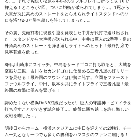
る…。それでも続く松原を4-6-3のダブルプレイに斬って取り0で
抑える！ところが7回、ついに均衡が破られてしまう…。1死から
大貫が丸に高めのストレートをとらえられライトスタンドへのソ
ロを浴び2-3と勝ち越しを許してしまった…。
その裏、先頭打者に現役引退を発表した中井が代打で送り出され
た！スタンドから大声援が送られる中、中井は巨人の2番手・畠の
外角高めのストレートを弾き返しライトへのヒット！最終打席で
見事花道を飾った！
8回は山崎康にスイッチ。中島をサードゴロに打ち取ると、大城を
空振り三振、吉川をセカンドゴロに仕留める三者凡退の好リリー
フを見せる！最終回のマウンドは伊勢に託す。立岡をファースト
ファウルフライ、中田、坂本を共にライトフライで三者凡退！最
終回の攻撃に望みを繋げる！
諦めたくない横浜DeNA打線だったが、巨人の守護神・ビエイラを
打ち崩すことができず試合終了…。終盤に勝ち越しを許し悔しい
敗戦を喫した…。
明後日からホーム・横浜スタジアムに中日を迎えての2連戦。チー
ム一丸となり一つでも多くの勝利をハマスタのファンに届ける！