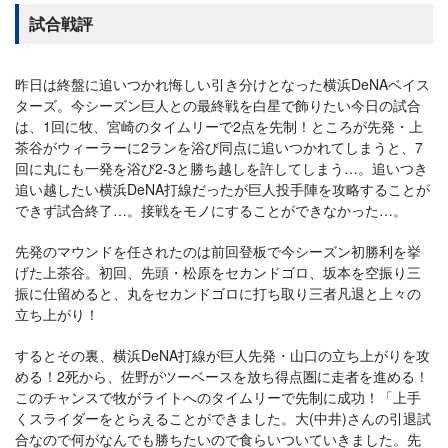
試合戦評
昨日は終盤に追いつかれ悔しい引き分けとなった横浜DeNAベイス
ターズ。今シーズン巨人との最終戦を白星で飾りたい今日の試合
は、1回に牧、宮崎のタイムリーで2点を先制！ところが先発・上
茶谷がウィーラーに2ランを浴び同点に追いつかれてしまうと、7
回に丸にも一発を浴び2-3と勝ち越しを許してしまう…。追いつき
追い越したい横浜DeNA打線だったが巨人投手陣を攻略することが
できず試合終了…。接戦をモノにすることができなかった…。
先発のマウンドを任されたのは前回登板で今シーズン初勝利を挙
げた上茶谷。初回、先頭・松原をセカンドゴロ、坂本を空振り三
振に仕留めると、丸をセカンドゴロに打ち取り三者凡退と上々の
立ち上がり！
するとその裏、横浜DeNA打線が巨人先発・山口の立ち上がりを攻
める！2死から、佐野がツーベースを放ち得点圏に走者を進める！
このチャンスで牧がライトへのタイムリーで先制に成功！「上手
くスライダーをとらえることができました。大(中井)さんの引退試
合なので何がなんでも勝ちたいので食らいついていきました。先