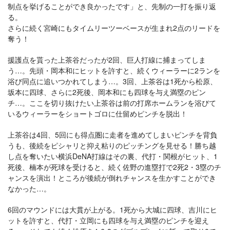
制点を挙げることができ良かったです」と、先制の一打を振り返
る。
さらに続く宮崎にもタイムリーツーベースが生まれ2点のリードを
奪う！
援護点を貰った上茶谷だったが2回、巨人打線に捕まってしま
う…。先頭・岡本和にヒットを許すと、続くウィーラーに2ランを
浴び同点に追いつかれてしまう…。3回、上茶谷は1死から松原、
坂本に四球、さらに2死後、岡本和にも四球を与え満塁のピン
チ…。ここを切り抜けたい上茶谷は前の打席ホームランを浴びて
いるウィーラーをショートゴロに仕留めピンチを脱出！
上茶谷は4回、5回にも得点圏に走者を進めてしまいピンチを背負
うも、後続をピシャリと抑え粘りのピッチングを見せる！勝ち越
し点を奪いたい横浜DeNA打線はその裏、代打・関根がヒット、1
死後、楠本が死球を受けると、続く佐野の進塁打で2死2・3塁のチ
ャンスを演出！ところが後続が倒れチャンスを生かすことができ
なかった…。
6回のマウンドには大貫が上がる。1死から大城に四球、吉川にヒ
ットを許すと、代打・立岡にも四球を与え満塁のピンチを迎え