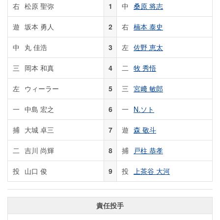
右
松原 聖弥
1
中
桑原 将志
遊
坂本 勇人
2
右
楠本 泰史
中
丸 佳浩
3
左
佐野 恵太
三
岡本 和真
4
二
牧 秀悟
左
ウィーラー
5
三
宮﨑 敏郎
一
中島 宏之
6
一
N.ソト
捕
大城 卓三
7
遊
森 敬斗
二
吉川 尚輝
8
捕
戸柱 恭孝
投
山口 俊
9
投
上茶谷 大河
責任投手