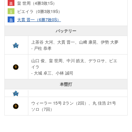
畠 世周（4勝3敗1S）
勝
ビエイラ（0勝3敗19S）
S
大貫 晋一（6勝7敗0S）
負
バッテリー
上茶谷 大河、大貫 晋一、山﨑 康晃、伊勢 大夢
- 戸柱 恭孝
山口 俊、畠 世周、中川 皓太、デラロサ、ビエ
イラ
- 大城 卓三、小林 誠司
本塁打
ウィーラー 15号 2ラン（2回）
、
丸 佳浩 21号
ソロ（7回）