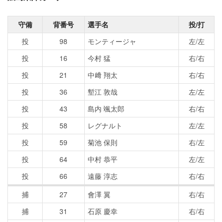
守備
背番号
選手名
投/打
投
98
モンティージャ
左/左
投
16
今村 猛
右/右
投
21
中﨑 翔太
右/右
投
36
塹江 敦哉
左/左
投
43
島内 颯太郎
右/右
投
58
レグナルト
左/左
投
59
菊池 保則
右/左
投
64
中村 恭平
左/左
投
66
遠藤 淳志
右/右
捕
27
會澤 翼
右/右
捕
31
石原 慶幸
右/右