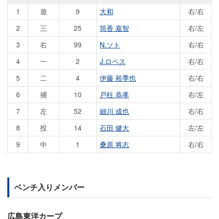
1
遊
9
大和
右/右
2
三
25
筒香 嘉智
右/左
3
右
99
N.ソト
右/右
4
一
2
J.ロペス
右/右
5
二
4
伊藤 裕季也
右/右
6
捕
10
戸柱 恭孝
右/左
7
左
52
細川 成也
右/右
8
投
14
石田 健大
左/左
9
中
1
桑原 将志
右/右
ベンチ入りメンバー
広島東洋カープ