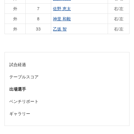
外
7
佐野 恵太
右/左
外
8
神里 和毅
右/左
外
33
乙坂 智
右/左
試合経過
テーブルスコア
出場選手
ベンチリポート
ギャラリー