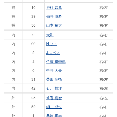
捕
10
戸柱 恭孝
右/左
捕
39
嶺井 博希
右/右
捕
50
山本 祐大
右/右
内
9
大和
右/右
内
99
N.ソト
右/右
内
2
J.ロペス
右/右
内
4
伊藤 裕季也
右/右
内
0
中井 大介
右/右
内
31
柴田 竜拓
右/左
内
42
石川 雄洋
右/左
外
25
筒香 嘉智
右/左
外
52
細川 成也
右/右
外
1
桑原 将志
右/右