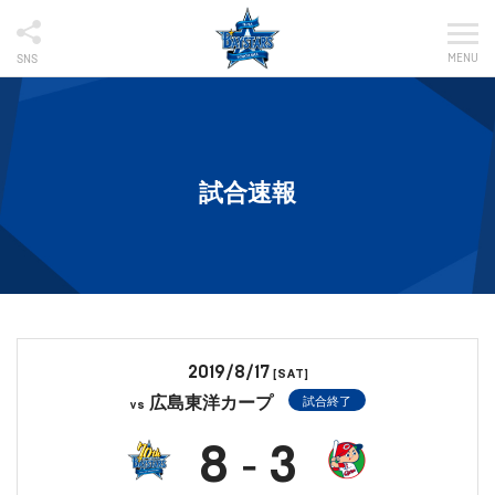
MENU
SNS
試合速報
2019/8/17
[SAT]
広島東洋カープ
試合終了
vs
8
3
-