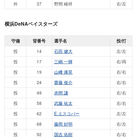
外
37
野間 峻祥
右/左
横浜DeNAベイスターズ
守備
背番号
選手名
投/打
投
14
石田 健大
左/左
投
17
三嶋 一輝
右/両
投
19
山﨑 康晃
右/右
投
24
齋藤 俊介
右/右
投
49
赤間 謙
右/右
投
58
武藤 祐太
右/右
投
62
E.エスコバー
左/左
投
68
藤岡 好明
右/左
投
92
国吉 佑樹
右/右