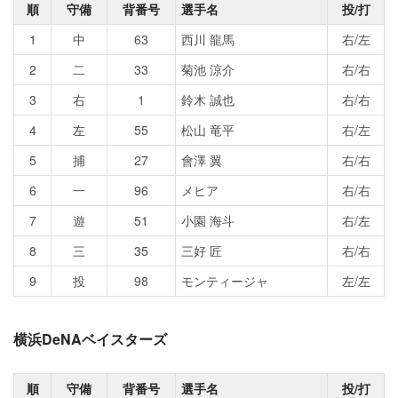
順
守備
背番号
選手名
投/打
1
中
63
西川 龍馬
右/左
2
二
33
菊池 涼介
右/右
3
右
1
鈴木 誠也
右/右
4
左
55
松山 竜平
右/左
5
捕
27
會澤 翼
右/右
6
一
96
メヒア
右/右
7
遊
51
小園 海斗
右/左
8
三
35
三好 匠
右/右
9
投
98
モンティージャ
左/左
横浜DeNAベイスターズ
順
守備
背番号
選手名
投/打