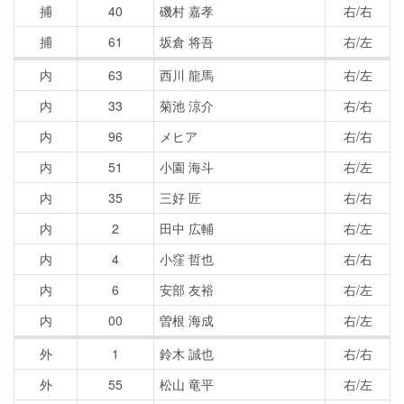
捕
40
磯村 嘉孝
右/右
捕
61
坂倉 将吾
右/左
内
63
西川 龍馬
右/左
内
33
菊池 涼介
右/右
内
96
メヒア
右/右
内
51
小園 海斗
右/左
内
35
三好 匠
右/右
内
2
田中 広輔
右/左
内
4
小窪 哲也
右/右
内
6
安部 友裕
右/左
内
00
曽根 海成
右/左
外
1
鈴木 誠也
右/右
外
55
松山 竜平
右/左