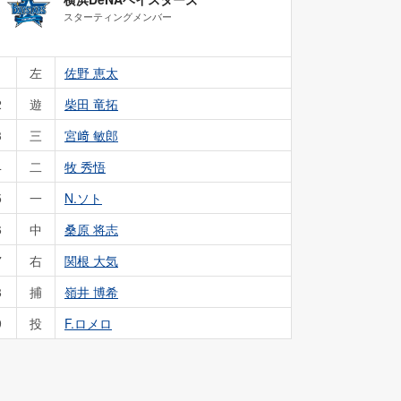
スターティングメンバー
1
左
佐野 恵太
2
遊
柴田 竜拓
3
三
宮﨑 敏郎
4
二
牧 秀悟
5
一
N.ソト
6
中
桑原 将志
7
右
関根 大気
8
捕
嶺井 博希
9
投
F.ロメロ