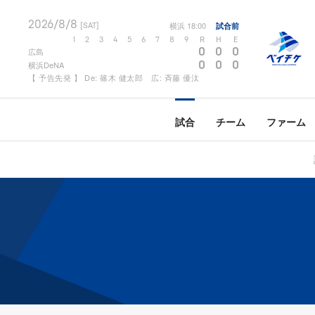
2026/8/8
横浜
18:00
試合前
[SAT]
1
2
3
4
5
6
7
8
9
R
H
E
0
0
0
広島
0
0
0
横浜DeNA
【 予告先発 】 De: 篠木 健太郎 広: 斉藤 優汰
試合
チーム
ファーム