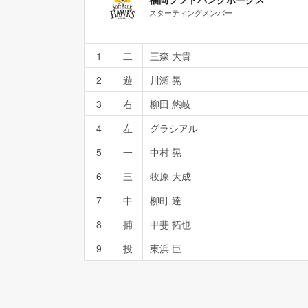
スターティングメンバー
1
二
三森 大貴
2
遊
川瀬 晃
3
右
柳田 悠岐
4
左
グラシアル
5
一
中村 晃
6
三
牧原 大成
7
中
柳町 達
8
捕
甲斐 拓也
9
投
東浜 巨