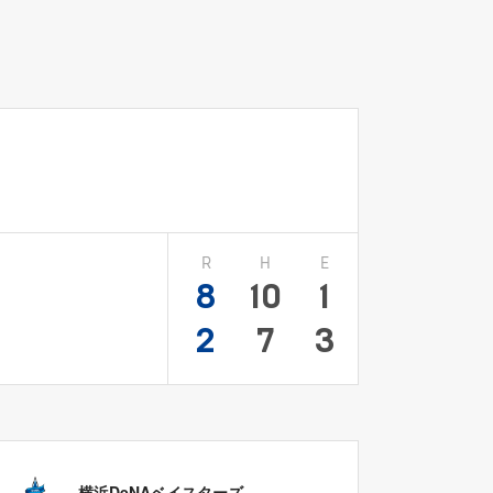
R
H
E
8
10
1
2
7
3
横浜DeNAベイスターズ