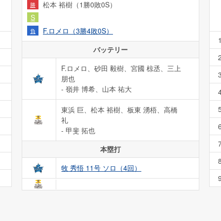
松本 裕樹（1勝0敗0S）
勝
S
F.ロメロ（3勝4敗0S）
負
バッテリー
F.ロメロ、砂田 毅樹、宮國 椋丞、三上
朋也
- 嶺井 博希、山本 祐大
東浜 巨、松本 裕樹、板東 湧梧、高橋
礼
- 甲斐 拓也
本塁打
牧 秀悟 11号 ソロ（4回）