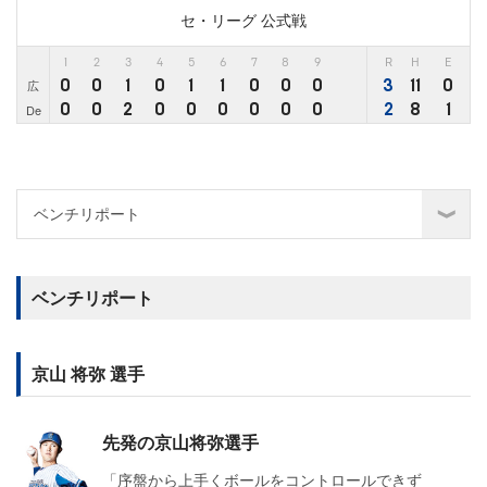
セ・リーグ 公式戦
1
2
3
4
5
6
7
8
9
R
H
E
0
0
1
0
1
1
0
0
0
3
11
0
広
0
0
2
0
0
0
0
0
0
2
8
1
De
ベンチリポート
京山 将弥 選手
先発の京山将弥選手
「序盤から上手くボールをコントロールできず