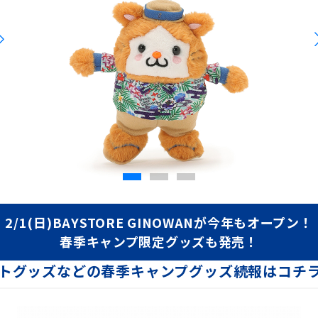
ターマン&DB.キララが新衣装で宜野湾に登場！さらにBART&
upported by Umios』BlueMatesイベントチェックイン
26年 沖縄キャンプ 観戦ツアー」のお知らせ
26年 嘉手納&宜野湾 沖縄キャンプ 観戦ツアー」のお知らせ
でのファンサービスコンテンツを公開！
2/1(日)BAYSTORE GINOWANが今年もオープン！
・オープン戦・青白戦日程
春季キャンプ限定グッズも発売！
よびマスコット、dianaの宜野湾登場日程について
トグッズなどの春季キャンプグッズ続報はコチ
E FESTIVAL ～ BAYSTARS FUN! DAYS ～ Support
CAMP Supported by Umios』の連動企画実施！