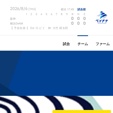
2026/8/6
横浜
17:45
試合前
[THU]
1
2
3
4
5
6
7
8
9
R
H
E
0
0
0
阪神
0
0
0
横浜DeNA
【 予告先発 】 De: O.ビド 神: 大竹 耕太郎
試合
チーム
ファーム