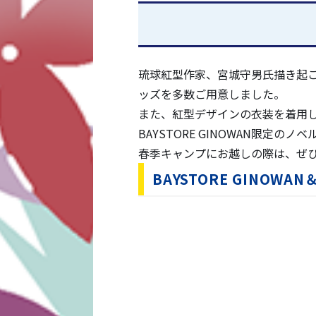
2026/1/24
『2026 SPRING CAMP Sup
2026/1/23
2/1(日)BAYSTORE GI
琉球紅型作家、宮城守男氏描き起
2026/1/23
2026年春季キャンプ 応援ポ
ッズを多数ご用意しました。
2026/1/22
また、紅型デザインの衣装を着用し
2026年春季キャンプにおけ
BAYSTORE GINOWAN限定
野球体験などの楽しい企画が満
春季キャンプにお越しの際は、ぜひBA
2026/1/20
宜野湾でのファンサービスコンテ
BAYSTORE GINO
2026/1/20
2026年春季キャンプより『BA
2026/1/19
2026年オープン戦（宜野湾開
2026/1/19
2026年春季キャンプ 場内規
2026/1/16
2026年春季キャンプ参加メン