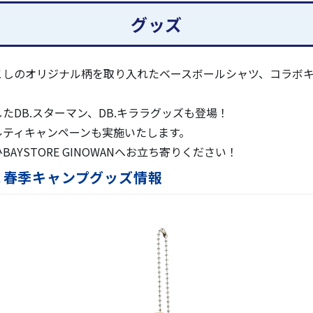
グッズ
ported by Umios』放送・配信予定
NOWANが今年もオープン！春季キャンプ限定グッズも発売！
こしのオリジナル柄を取り入れたベースボールシャツ、コラボ
スターと応援のぼりで推し選手にエールを！
たDB.スターマン、DB.キララグッズも登場！
るファンサービスコンテンツ第3弾を発表！スタンプラリーや
のノベルティキャンペーンも実施いたします。
載！
YSTORE GINOWANへお立ち寄りください！
ンツ第2弾！球団OBやdianaと一緒にキャンプを楽しもう
WAN＆春季キャンプグッズ情報
YSTARS STAR GUIDE』アプリにて『抽選機能』をお楽
催）チケット発売のお知らせ
制・注意事項ならびに周辺駐車場に関するお知らせ
バーについて