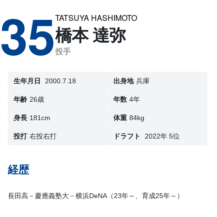
35
TATSUYA HASHIMOTO
橋本 達弥
投手
生年月日
2000.7.18
出身地
兵庫
年齢
26歳
年数
4年
身長
181cm
体重
84kg
投打
右投右打
ドラフト
2022年 5位
経歴
長田高－慶應義塾大－横浜DeNA（23年～、育成25年～）