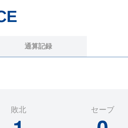
CE
通算記録
敗北
セーブ
1
0