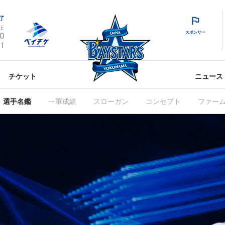
了
E
スポンサー
0
1
チケット
ニュース
選手名鑑
一軍成績
スローガン
コンセプト
ファー