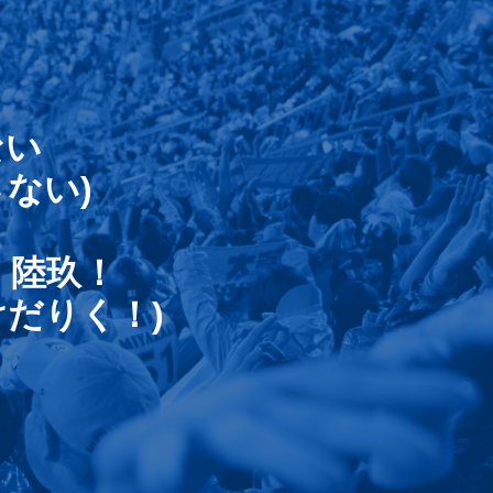
ない
ない)
 陸玖！
だりく！)