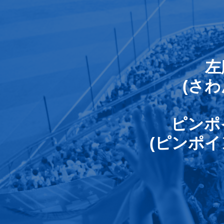
左
(さ
ピンポ
(ピンポ