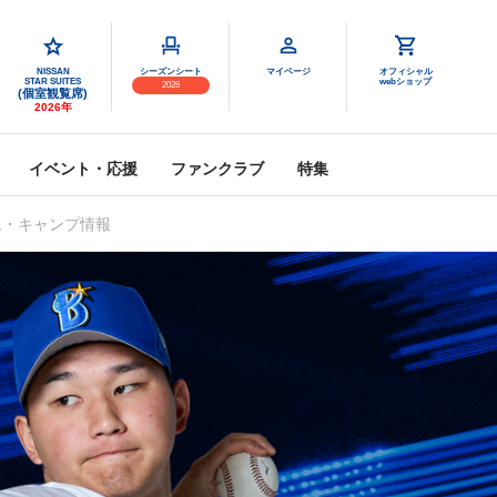
NISSAN
シーズンシート
マイページ
オフィシャル
STAR SUITES
webショップ
2026
(個室観覧席)
2026年
イベント・応援
ファンクラブ
特集
ム・キャンプ情報