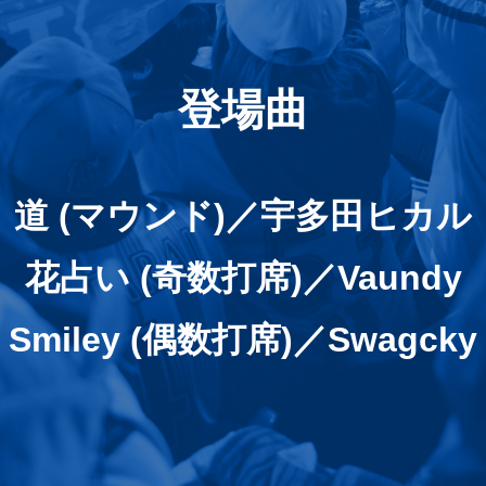
登場曲
道 (マウンド)／宇多田ヒカル
花占い (奇数打席)／Vaundy
Smiley (偶数打席)／Swagcky