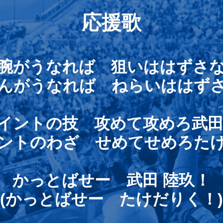
応援歌
腕がうなれば 狙いははずさ
わんがうなれば ねらいははずさ
イントの技 攻めて攻めろ武田
イントのわざ せめてせめろたけ
かっとばせー 武田 陸玖！
(かっとばせー たけだりく！)