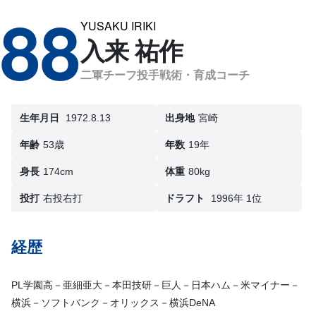
88
YUSAKU IRIKI
入来 祐作
二軍チーフ投手戦術・育成コーチ
生年月日
1972.8.13
出身地
宮崎
年齢
53歳
年数
19年
身長
174cm
体重
80kg
投打
右投右打
ドラフト
1996年 1位
経歴
PL学園高－亜細亜大－本田技研－巨人－日本ハム－米マイナー－
横浜－ソフトバンク－オリックス－横浜DeNA