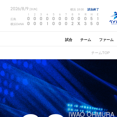
2026/8/9
[SUN]
横浜
18:00
試合終了
1
2
3
4
5
6
7
8
9
R
H
E
0
0
0
0
0
0
0
0
0
0
5
1
広島
0
0
0
1
0
0
0
2
X
3
5
0
横浜DeNA
試合
チーム
ファーム
チームTOP
IWAO OHMURA