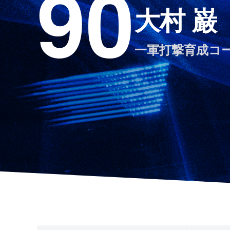
90
大村 巌
一軍打撃育成コ