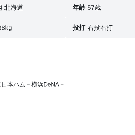
地
北海道
年齢
57歳
88kg
投打
右投右打
日本ハム－横浜DeNA－