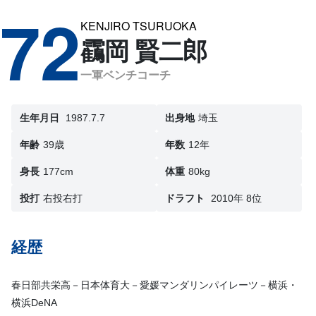
72
KENJIRO TSURUOKA
靍岡 賢二郎
一軍ベンチコーチ
生年月日
1987.7.7
出身地
埼玉
年齢
39歳
年数
12年
身長
177cm
体重
80kg
投打
右投右打
ドラフト
2010年 8位
経歴
春日部共栄高－日本体育大－愛媛マンダリンパイレーツ－横浜・
横浜DeNA