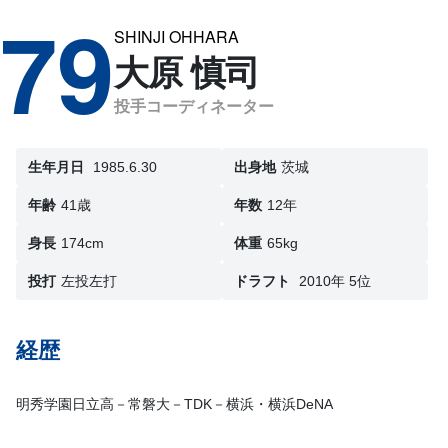
79
SHINJI OHHARA
大原 慎司
投手コーディネーター
生年月日
1985.6.30
出身地
茨城
年齢
41歳
年数
12年
身長
174cm
体重
65kg
投打
左投左打
ドラフト
2010年 5位
経歴
明秀学園日立高－常磐大－TDK－横浜・横浜DeNA