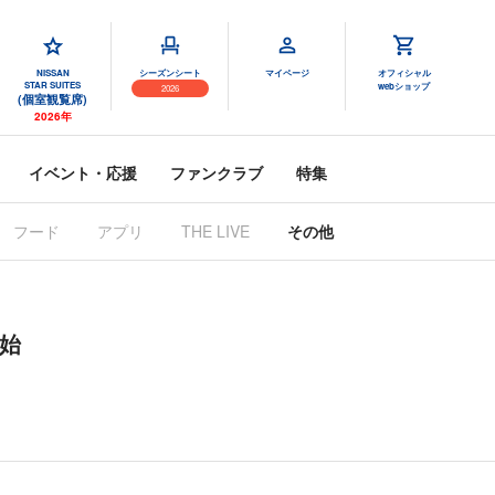
NISSAN
シーズンシート
マイページ
オフィシャル
STAR SUITES
webショップ
2026
(個室観覧席)
2026年
イベント・応援
ファンクラブ
特集
フード
アプリ
THE LIVE
その他
開始