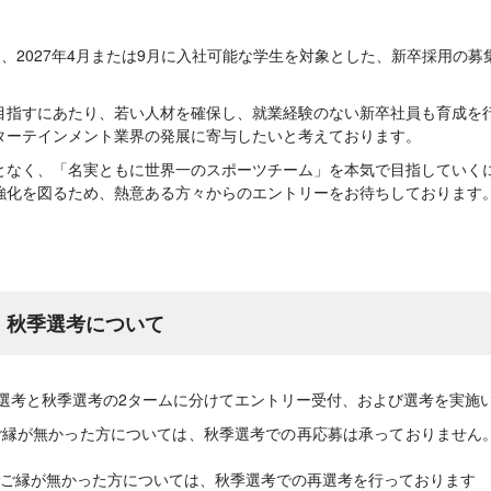
は、2027年4月または9月に入社可能な学生を対象とした、新卒採用の
目指すにあたり、若い人材を確保し、就業経験のない新卒社員も育成を
ターテインメント業界の発展に寄与したいと考えております。
となく、「名実ともに世界一のスポーツチーム」を本気で目指していく
強化を図るため、熱意ある方々からのエントリーをお待ちしております
用 秋季選考について
季選考と秋季選考の2タームに分けてエントリー受付、および選考を実施
ご縁が無かった方については、秋季選考での再応募は承っておりません
ご縁が無かった方については、秋季選考での再選考を行っております