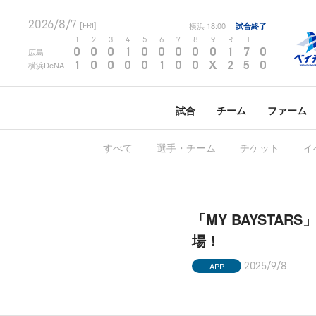
2026/8/7
横浜
18:00
試合終了
[FRI]
1
2
3
4
5
6
7
8
9
R
H
E
0
0
0
1
0
0
0
0
0
1
7
0
広島
1
0
0
0
0
1
0
0
X
2
5
0
横浜DeNA
試合
チーム
ファーム
すべて
選手・チーム
チケット
イ
「MY BAYSTA
場！
APP
2025/9/8