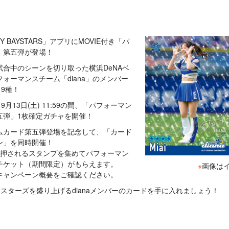
MY BAYSTARS」アプリにMOVIE付き「パ
」第五弾が登場！
合中のシーンを切り取った横浜DeNAベ
ォーマンスチーム「diana」のメンバー
19種！
～9月13日(土) 11:59の間、「パフォーマン
五弾」1枚確定ガチャを開催！
ムカード第五弾登場を記念して、「カード
ン」を同時開催！
に押されるスタンプを集めてパフォーマン
チケット（期間限定）がもらえます。
※
画像は
キャンペーン概要をご確認ください。
イスターズを盛り上げるdianaメンバーのカードを手に入れましょう！