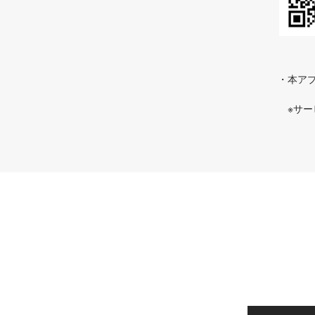
・本アプ
※サ