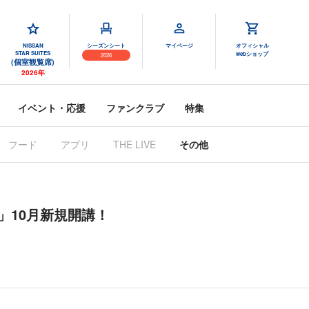
NISSAN
シーズンシート
マイページ
オフィシャル
STAR SUITES
webショップ
2026
(個室観覧席)
2026年
イベント・応援
ファンクラブ
特集
フード
アプリ
THE LIVE
その他
」10月新規開講！