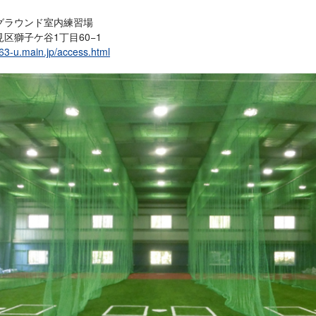
グラウンド室内練習場
区獅子ケ谷1丁目60−1
263-u.main.jp/access.html