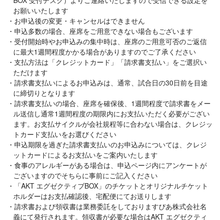
お願いいたします
お申込後の変更・キャンセルはできません
申込多数の場合、座席をご用意できない場合もございます
受付開始時やお申込みの集中時は、座席のご用意可否のご返信
に最大1週間程度かかる場合がありますのでご了承ください
支払方法は「クレジットカード」「請求書支払い」をご選択い
ただけます
請求書支払いによるお申込みは、通常、試合日の30日前を目途
に締切りとなります
請求書支払いの場合、座席を確保後、1週間程度で請求書をメー
ル送信し通常1週間程度の期限内にお支払いただく必要がござい
ます。お支払サイクルが会社規程等に合わない場合は、クレジッ
トカード支払いをお選びください
申込期限を過ぎた請求書支払いのお申込みについては、クレジ
ットカードによるお支払いをご案内いたします
食事のアレルギーがある場合は、申込ページ内にアンケートが
ございますのでそちらに事前にご記入ください
「AKT エグゼクティブBOX」のチケットとオリジナルチケット
ホルダーはお支払確認後、宅配便にてお送りします
請求書および領収書は業務委託をしておりますぴあ株式会社名
義にて発行されます。領収書が必要な場合はAKT エグゼクティ