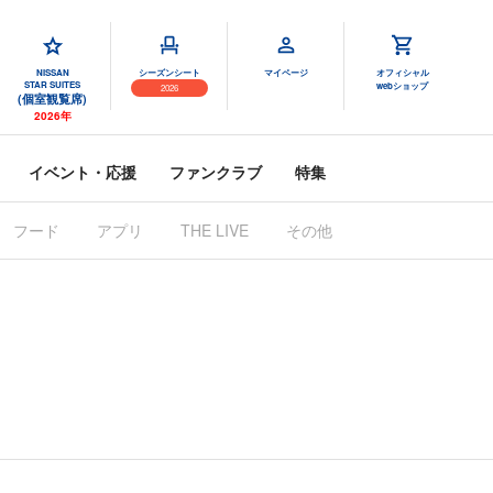
NISSAN
シーズンシート
マイページ
オフィシャル
STAR SUITES
webショップ
2026
(個室観覧席)
2026年
イベント・応援
ファンクラブ
特集
フード
アプリ
THE LIVE
その他