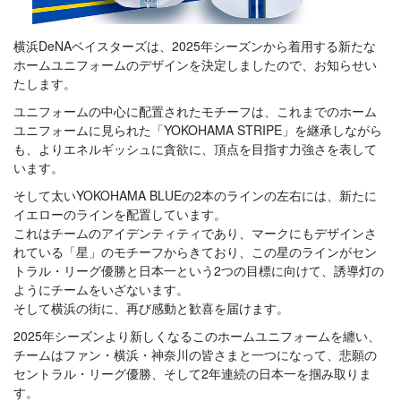
横浜DeNAベイスターズは、2025年シーズンから着用する新たな
ホームユニフォームのデザインを決定しましたので、お知らせい
たします。
ユニフォームの中心に配置されたモチーフは、これまでのホーム
ユニフォームに見られた「YOKOHAMA STRIPE」を継承しながら
も、よりエネルギッシュに貪欲に、頂点を目指す力強さを表して
います。
そして太いYOKOHAMA BLUEの2本のラインの左右には、新たに
イエローのラインを配置しています。
これはチームのアイデンティティであり、マークにもデザインさ
れている「星」のモチーフからきており、この星のラインがセン
トラル・リーグ優勝と日本一という2つの目標に向けて、誘導灯の
ようにチームをいざないます。
そして横浜の街に、再び感動と歓喜を届けます。
2025年シーズンより新しくなるこのホームユニフォームを纏い、
チームはファン・横浜・神奈川の皆さまと一つになって、悲願の
セントラル・リーグ優勝、そして2年連続の日本一を掴み取りま
す。