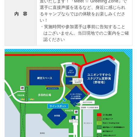
置いたします！『Meet ☆ Greeting Zone』で
選手に直接声援を送るなど、身近に感じられ
内 容
るキャンプならではの体験をお楽しみくださ
い！
実施時間や参加選手は事前に告知すること
はございません。当日現地でのご案内をご確
認ください