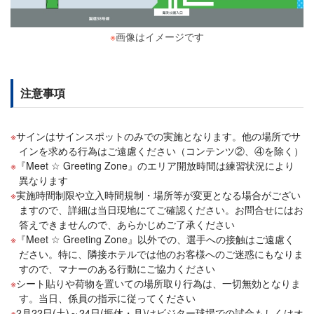
※
画像はイメージです
注意事項
サインはサインスポットのみでの実施となります。他の場所でサ
インを求める行為はご遠慮ください（コンテンツ②、④を除く）
『Meet ☆ Greeting Zone』のエリア開放時間は練習状況により
異なります
実施時間制限や立入時間規制・場所等が変更となる場合がござい
ますので、詳細は当日現地にてご確認ください。お問合せにはお
答えできませんので、あらかじめご了承ください
『Meet ☆ Greeting Zone』以外での、選手への接触はご遠慮く
ださい。特に、隣接ホテルでは他のお客様へのご迷惑にもなりま
すので、マナーのある行動にご協力ください
シート貼りや荷物を置いての場所取り行為は、一切無効となりま
す。当日、係員の指示に従ってください
2月22日(土)～24日(振休・月)はビジター球場での試合もしくはオ