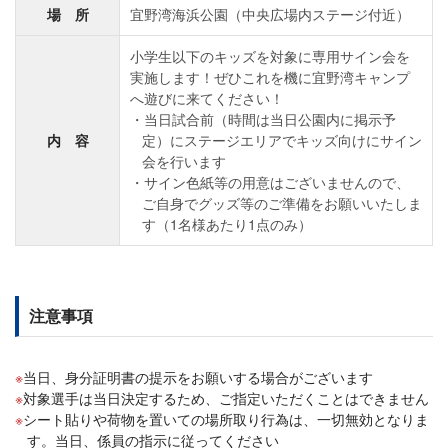
場 所
宜野湾海浜公園（中央広場内ステージ付近）
小学生以下のキッズを対象に専用サイン会を
実施します！ぜひこれを機に宜野湾キャンプ
へ遊びに来てください！
当日試合前（時間は当日公園内に掲示予
内 容
定）にステージエリアでキッズ向けにサイン
会を行います
サイン色紙等の用意はございませんので、
ご自身でグッズ等のご準備をお願いいたしま
す（1名様あたり1点のみ）
注意事項
当日、身分証明書の提示をお願いする場合がございます
対象選手は当日決定するため、ご指定いただくことはできません
シート貼りや荷物を置いての場所取り行為は、一切無効となりま
す。当日、係員の指示に従ってください