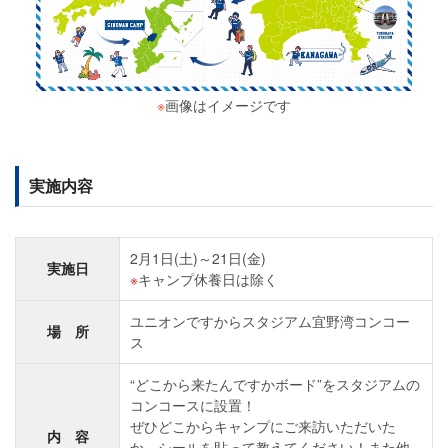
※
画像はイメージです
実施内容
2月1日(土)～21日(金)
実施日
キャンプ休養日は除く
ユニオンですからスタジアム宜野湾コンコー
場 所
ス
“どこから来たんですかボード”をスタジアムの
コンコースに設置！
ぜひどこからキャンプにご来訪いただいた
内 容
か、シールを貼って教えてください！また他