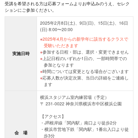
受講を希望される方は応募フォームよりお申込みのうえ、セレク
ションにご参加ください。
2025年2⽉8⽇(土)、9日(日)、15日(土)、16日
(日) 8:00〜20:00
2025年4⽉からの新学年に該当するクラスで
受験いただきます
参加する日程・部は、選択・変更できません
実施日時
上記日程のいずれか1日の、一部時間帯での
参加となります
時間については変更となる場合がございます
応募⼈数が決定次第、当日の詳細をご連絡し
ます
横浜スタジアム室内練習場（予定）
〒 231-0022 神奈川県横浜市中区横浜公園
【アクセス】
JR根岸線「関内駅」南口より徒歩2分
横浜市営地下鉄「関内駅」1番出入口より徒
会 場
歩3分