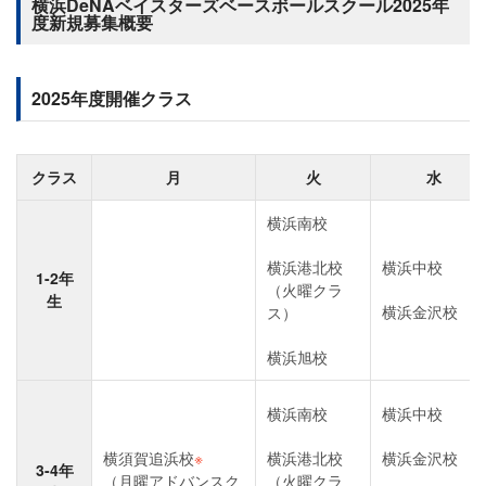
横浜DeNAベイスターズベースボールスクール2025年
度新規募集概要
2025年度開催クラス
クラス
月
火
水
横浜南校
横浜港北校
横浜中校
1-2年
（火曜クラ
生
横浜金沢校
ス）
横浜旭校
横浜南校
横浜中校
横須賀追浜校
※
横浜港北校
横浜金沢校
3-4年
（月曜アドバンスク
（火曜クラ