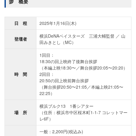
拶 概要
日 程
2025年1月16日(木)
横浜DeNAベイスターズ 三浦大輔監督 ／ 山
登壇者
田みきとし（MC）
1回目：
18:30の回上映終了後舞台挨拶
（本編上映18:30〜／舞台挨拶20:05〜20:20）
時 間
2回目：
20:50の回上映前舞台挨拶
（舞台挨拶20:50〜21:05／本編上映21:05〜
22:25）
横浜ブルク13 1番シアター
場 所
（住所：横浜市中区桜木町1-1-7 コレットマー
レ6F）
一般：2,200円(税込み)