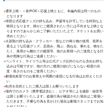
通常上映・＜発声OK＞応援上映ともに、本編内容は同一のもの
となります
球団公式応援グッズの持ち込み、声援等を許可している特別な上
映回となります。静かにご鑑賞されたい方には不向きな上映とな
りますのであらかじめご了解いただいた上で、チケットをお買い
求めください
火器類の持ち込み・クラッカー・笛などの鳴り物の使用、視界を
遮るような応援グッズ、足踏み、飛ぶ、跳ねる、暴れる、物をた
たく、座席から離れての鑑賞等、他のお客様へのご迷惑となる行
為や危険な行為はご遠慮ください
ペンライト、サイリウム等は公式グッズ以外のものも含めお持ち
込みは可能ですが、他の方のご鑑賞の妨げにならない程度の光
度・長さのものをご使用ください
劇場化粧室でのお着替えや周囲の迷惑になる行為はお控えくださ
い
転売を目的としたご購入は固くお断りいたします
場内でのカメラ（携帯電話含む）、ビデオ等による撮影・録音等
は固くお断りいたします。盗撮行為が確認された場合はご退場い
ただきます。不審な行為を見かけた場合は劇場スタッフまでお知
らせください