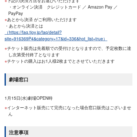
下記の決済方法をお選びいただけます
・オンライン決済 クレジットカード ／ Amazon Pay ／
PayPay
あとから決済 がご利用いただけます
あとから決済とは
（https://faq.tjoy.jp/faq/detail?
site=916369P4&category=17&id=336&hot_list=true）
チケット販売は先着順での受付けとなりますので、予定枚数に達
し次第受付終了となります
チケットの購入はお1人様2枚までとさせていただきます
劇場窓口
1月15日(水)劇場OPEN時
インターネット販売にて完売になった場合窓口販売はございませ
ん
注意事項