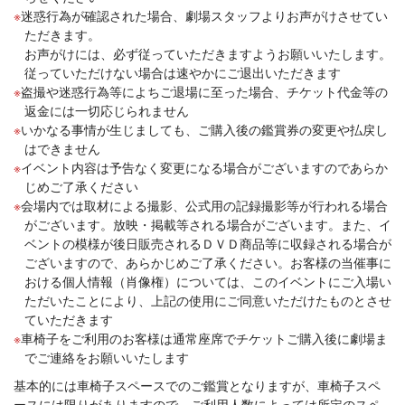
迷惑行為が確認された場合、劇場スタッフよりお声がけさせてい
ただきます。
お声がけには、必ず従っていただきますようお願いいたします。
従っていただけない場合は速やかにご退出いただきます
盗撮や迷惑行為等によちご退場に至った場合、チケット代金等の
返金には一切応じられません
いかなる事情が生じましても、ご購入後の鑑賞券の変更や払戻し
はできません
イベント内容は予告なく変更になる場合がございますのであらか
じめご了承ください
会場内では取材による撮影、公式用の記録撮影等が行われる場合
がございます。放映・掲載等される場合がございます。また、イ
ベントの模様が後日販売されるＤＶＤ商品等に収録される場合が
ございますので、あらかじめご了承ください。お客様の当催事に
おける個人情報（肖像権）については、このイベントにご入場い
ただいたことにより、上記の使用にご同意いただけたものとさせ
ていただきます
車椅子をご利用のお客様は通常座席でチケットご購入後に劇場ま
でご連絡をお願いいたします
基本的には車椅子スペースでのご鑑賞となりますが、車椅子スペ
ースには限りがありますので、ご利用人数によっては所定のスペ