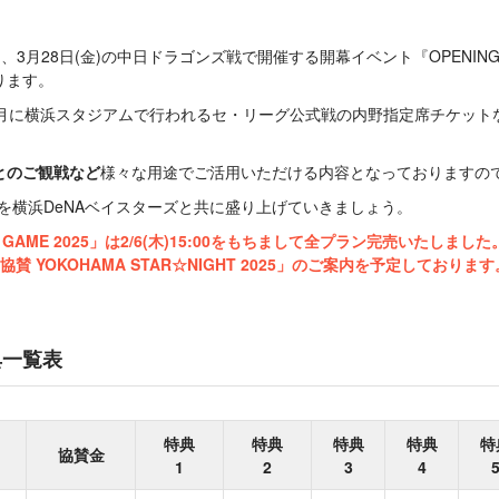
、3月28日(金)の中日ドラゴンズ戦で開催する開幕イベント『OPENING 
ります。
5月に横浜スタジアムで行われるセ・リーグ公式戦の内野指定席チケット
。
とのご観戦など
様々な用途でご活用いただける内容となっておりますの
025』を横浜DeNAベイスターズと共に盛り上げていきましょう。
 GAME 2025」は2/6(木)15:00をもちまして全プラン完売いたしました
 YOKOHAMA STAR☆NIGHT 2025」のご案内を予定しておりま
典一覧表
特典
特典
特典
特典
特
協賛金
1
2
3
4