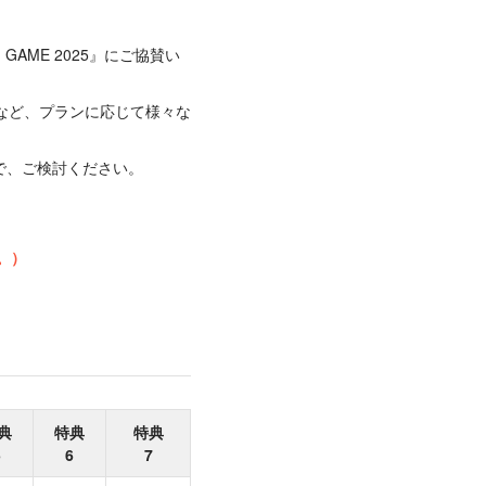
GAME 2025』にご協賛い
など、プランに応じて様々な
で、ご検討ください。
。
す。）
典
特典
特典
5
6
7