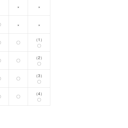
×
×
×
〇
×
×
（1）
〇
〇
〇
（2）
〇
〇
〇
（3）
〇
〇
〇
（4）
〇
〇
〇