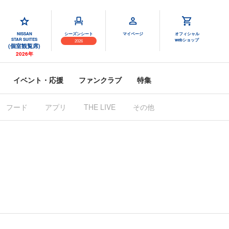
NISSAN
シーズンシート
マイページ
オフィシャル
STAR SUITES
webショップ
2026
(個室観覧席)
2026年
イベント・応援
ファンクラブ
特集
フード
アプリ
THE LIVE
その他