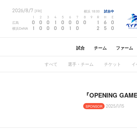
2026/8/7
横浜
18:00
試合中
[FRI]
1
2
3
4
5
6
7
8
9
R
H
E
0
0
0
1
0
0
0
0
1
6
0
広島
1
0
0
0
0
1
0
2
5
0
横浜DeNA
試合
チーム
ファーム
すべて
選手・チーム
チケット
イ
『OPENING GA
SPONSOR
2025/1/15