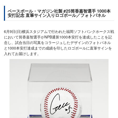
ベースボール・マガジン社製 #25筒香嘉智選手 1000本
安打記念 直筆サイン入りロゴボール／フォトパネル
6月9日(日)横浜スタジアムで行われた福岡ソフトバンクホークス戦
において筒香嘉智選手がNPB通算1000本安打を達成したことを記
念し、試合当日の写真をコラージュしたデザインのフォトパネル
と1000本安打達成までの成績を印したロゴボールに直筆サインを
入れてお届けします。