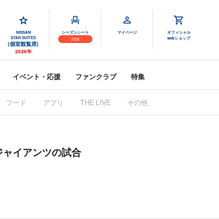
NISSAN
シーズンシート
マイページ
オフィシャル
STAR SUITES
webショップ
2026
(個室観覧席)
2026年
イベント・応援
ファンクラブ
特集
フード
アプリ
THE LIVE
その他
売ジャイアンツの試合