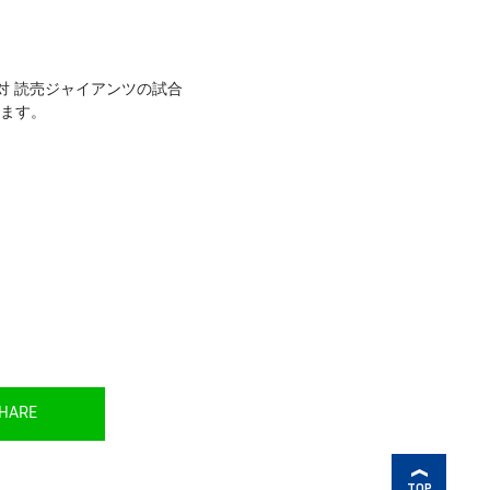
 対 読売ジャイアンツの試合
します。
HARE
TOP