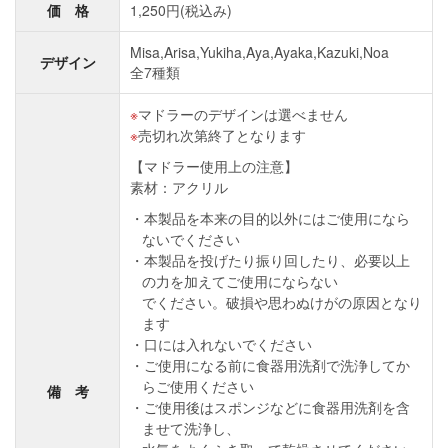
価 格
1,250円(税込み)
Misa,Arisa,Yukiha,Aya,Ayaka,Kazuki,Noa
デザイン
全7種類
マドラーのデザインは選べません
売切れ次第終了となります
【マドラー使用上の注意】
素材：アクリル
本製品を本来の目的以外にはご使用になら
ないでください
本製品を投げたり振り回したり、必要以上
の力を加えてご使用にならない
でください。破損や思わぬけがの原因となり
ます
口には入れないでください
ご使用になる前に食器用洗剤で洗浄してか
らご使用ください
備 考
ご使用後はスポンジなどに食器用洗剤を含
ませて洗浄し、