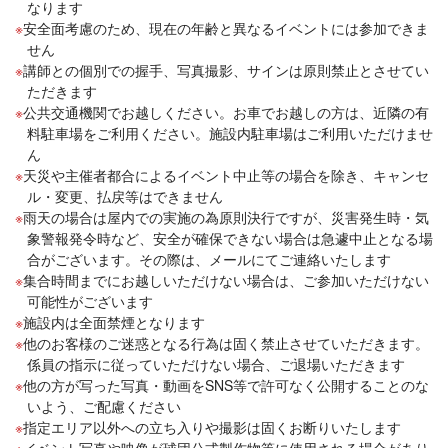
なります
安全面考慮のため、現在の年齢と異なるイベントには参加できま
せん
講師との個別での握手、写真撮影、サインは原則禁止とさせてい
ただきます
公共交通機関でお越しください。お車でお越しの方は、近隣の有
料駐車場をご利用ください。施設内駐車場はご利用いただけませ
ん
天災や主催者都合によるイベント中止等の場合を除き、キャンセ
ル・変更、払戻等はできません
雨天の場合は屋内での実施の為原則決行ですが、災害発生時・気
象警報発令時など、安全が確保できない場合は急遽中止となる場
合がございます。その際は、メールにてご連絡いたします
集合時間までにお越しいただけない場合は、ご参加いただけない
可能性がございます
施設内は全面禁煙となります
他のお客様のご迷惑となる行為は固く禁止させていただきます。
係員の指示に従っていただけない場合、ご退場いただきます
他の方が写った写真・動画をSNS等で許可なく公開することのな
いよう、ご配慮ください
指定エリア以外への立ち入りや撮影は固くお断りいたします