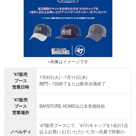
※
画像はイメージです
'47販売
7月9日(火)～7月11日(木)
ブース
開門～7回終了または配布次第終了
営業日時
'47販売
ブース
BAYSTORE HOME出口非常階段前
営業場所
'47販売ブースにて、'47のキャップを1会計1点
ノベルティ
以上お買い上げいただいた方へ先着で特製の