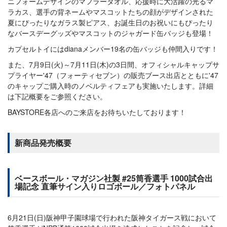
ニフォームデザインのマフラータオル、応援時に大活躍の光るマ
ラカス、選手の背ネームやマスコットたちの顔がデザインされた
夏にぴったりなガラス製ピアス、お誕生日のお祝いにもぴったり
なバースデーグッズやマスコットのジャガード缶バッジも登場！
カプセルトイにはdianaメンバー19名の缶バッジも仲間入りです！
また、7月9日(火)～7月11日(木)の3日間、オフィシャルキャップサ
プライヤー'47（フォーティセブン）の販売ブース出店とともに'47
のキャップご購入時のノベルティフェアも実施いたします。詳細
は下記概要をご参照ください。
BAYSTORE各店へのご来店をお待ちいたしております！
新商品発売概要
ベースボール・マガジン社製 #25筒香選手 1000試合出
場記念 直筆サイン入りロゴボール／フォトパネル
6月21日(日)阪神甲子園球場で行われた阪神タイガース戦において