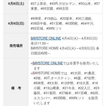
4月8日(土)
#27上茶谷、#45R.ガゼルマン、#50山本、#57
東妻、#65宮國、#98京田
#8神里、#15徳山、#20坂本、#30三浦銀、
4月9日(日)
#38田中俊、#51宮﨑、#63関根、#64中川、
#92宮城、#99N.ソト
BAYSTORE ONLINE
4月4日(火)～4月9日(日)
各日11:00～
発売場所
BAYSTORE HOME 4月4日(火)～4月9日(日) 各
日開店時間～
BAYSTORE ONLINE
では全選手を販売いたし
ます
BAYSTORE HOMEでは、#0大田、#1桑原、
#2牧、#3T.オースティン、#6森、#7佐野、
#8神里、#9大和、#13伊勢、#16大貫、#18
備 考
小園、#19山﨑康、#21今永、#22入江、#23
藤田、#31柴田、#37楠本、#51宮﨑、#62E.
エスコバー、#63関根、#99N.ソト を販売
いたします