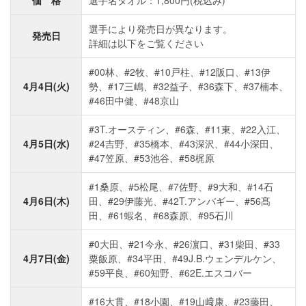
価 格
選手名タオル：1,800円(税込み)
選手により発売日が異なります。
発売日
詳細は以下をご覧ください
#00林、#2牧、#10戸柱、#12阪口、#13伊
4月4日(火)
勢、#17三嶋、#32益子、#36森下、#37楠本、
#46田中健、#48京山
#3T.オースティン、#6森、#11東、#22入江、
4月5日(水)
#24吉野、#35橋本、#43深沢、#44小深田、
#47笠原、#53池谷、#58梶原
#1桑原、#5松尾、#7佐野、#9大和、#14石
4月6日(木)
田、#29伊藤光、#42T.アンバギー、#56髙
田、#61蝦名、#68森原、#95石川
#0大田、#21今永、#26濵口、#31柴田、#33
4月7日(金)
粟飯原、#34平田、#49J.B.ウェンデルケン、
#59平良、#60知野、#62E.エスコバー
#16大貫、#18小園、#19山﨑康、#23藤田、