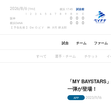
2026/8/6
横浜
17:45
試合前
[THU]
1
2
3
4
5
6
7
8
9
R
H
E
0
0
0
阪神
0
0
0
横浜DeNA
【 予告先発 】 De: O.ビド 神: 大竹 耕太郎
試合
チーム
ファーム
すべて
選手・チーム
チケット
イ
「MY BAYSTAR
一弾が登場！
APP
2023/11/16