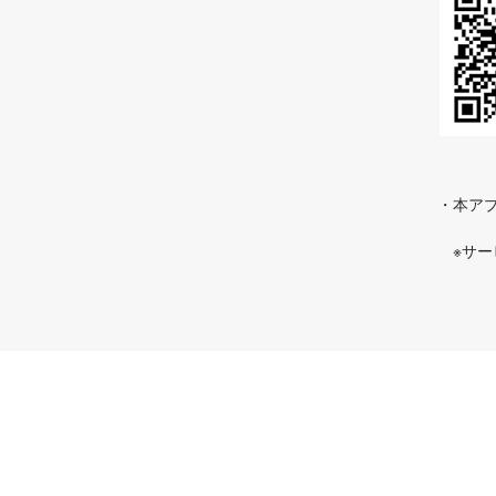
・本アプ
※サ