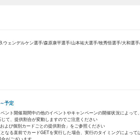
.B.ウェンデルケン選手/森原康平選手/山本祐大選手/牧秀悟選手/大和選手/
00～予定
イベント開催期間中の他のイベントやキャンペーンの開催状況によって
応じて、提供割合が変動しますのでご注意ください
および個別カードごとの提供割合」をご参照ください
となる直前でカードGETを実行した場合、実行のタイミングによって
場合がございます