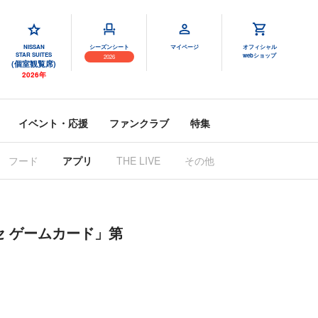
NISSAN
シーズンシート
マイページ
オフィシャル
STAR SUITES
webショップ
2026
(個室観覧席)
2026年
イベント・応援
ファンクラブ
特集
フード
アプリ
THE LIVE
その他
 セ ゲームカード」第