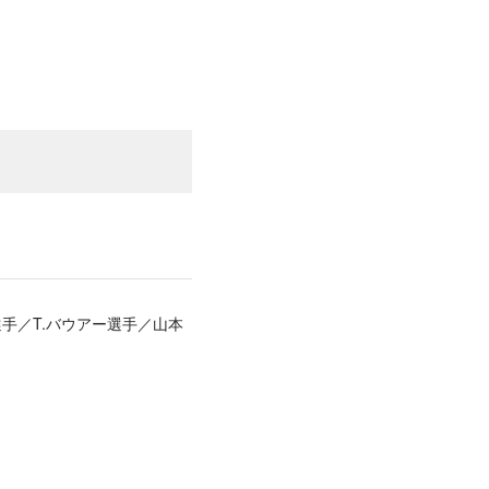
手／T.バウアー選手／山本