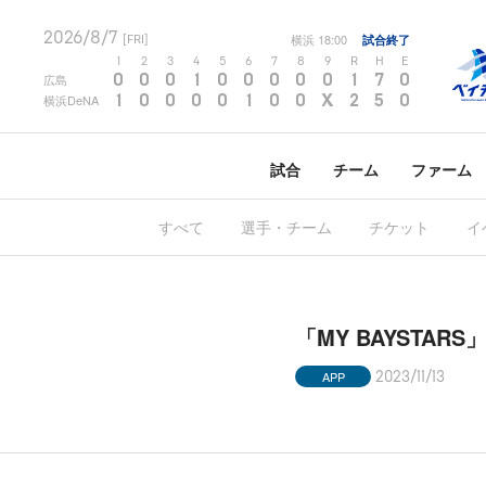
2026/8/7
横浜
18:00
試合終了
[FRI]
1
2
3
4
5
6
7
8
9
R
H
E
0
0
0
1
0
0
0
0
0
1
7
0
広島
1
0
0
0
0
1
0
0
X
2
5
0
横浜DeNA
試合
チーム
ファーム
すべて
選手・チーム
チケット
イ
「MY BAYSTA
APP
2023/11/13