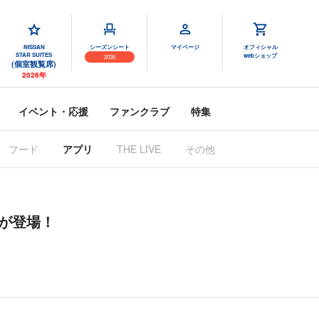
NISSAN
シーズンシート
マイページ
オフィシャル
STAR SUITES
webショップ
2026
(個室観覧席)
2026年
イベント・応援
ファンクラブ
特集
フード
アプリ
THE LIVE
その他
」が登場！