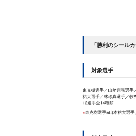
「勝利のシールカ
対象選手
東克樹選手／山﨑康晃選手／
祐大選手／林琢真選手／牧
12選手全14種類
東克樹選手&山本祐大選手